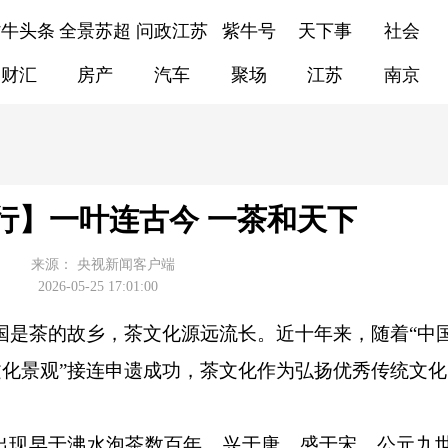
紫牛头条
全景苏超
问政江苏
紫牛号
天下事
社会
财汇
房产
汽车
聚场
江苏
南京
行】一叶连古今 一茶和天下
来源：
央视新闻客户端
2026-05-25 17:01:00
国是茶的故乡，茶文化源远流长。近十年来，随着“中
文化景观”接连申遗成功，茶文化作为弘扬优秀传统文
现早于沸水泡茶数百年，兴于唐，盛于宋，公元九