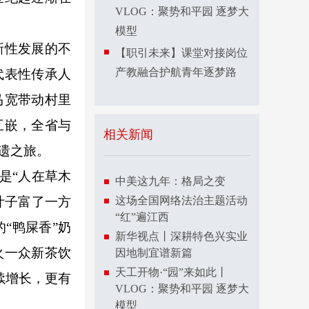
VLOG：聚势和平园 逐梦大
模型
新性发展的不
【职引未来】课堂对接岗位
产教融合护航青年逐梦路
代表性传承人
马宽带动村里
互嵌，全省与
相关新闻
遗之旅。
是“人在草木
中美这九年：格局之变
叶子富了一方
这场全国网络法治主题活动
“红”遍江西
“鸭屎香”奶
新华视点丨深耕特色兴实业
火一众新茶饮
因地制宜谱新篇
天工开物·“园”来如此丨
续增长，更有
VLOG：聚势和平园 逐梦大
模型