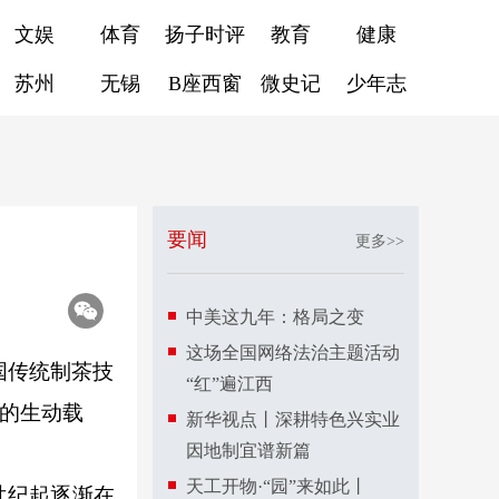
文娱
体育
扬子时评
教育
健康
苏州
无锡
B座西窗
微史记
少年志
要闻
更多>>
中美这九年：格局之变
这场全国网络法治主题活动
国传统制茶技
“红”遍江西
化的生动载
新华视点丨深耕特色兴实业
因地制宜谱新篇
天工开物·“园”来如此丨
世纪起逐渐在