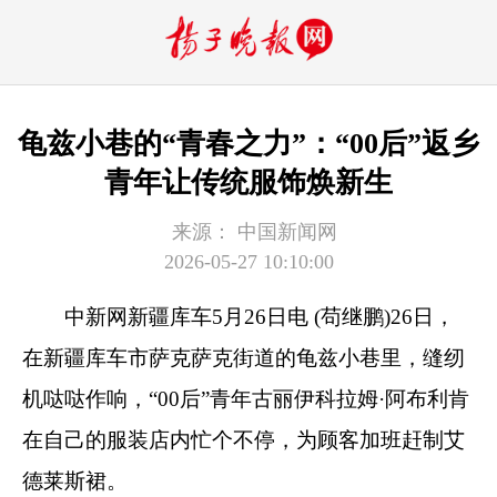
龟兹小巷的“青春之力”：“00后”返乡
青年让传统服饰焕新生
来源：
中国新闻网
2026-05-27 10:10:00
中新网
新疆库车5月26日电 (苟继鹏)26日，
在新疆库车市萨克萨克街道的龟兹小巷里，缝纫
机哒哒作响，“00后”青年古丽伊科拉姆·阿布利肯
在自己的服装店内忙个不停，为顾客加班赶制艾
德莱斯裙。