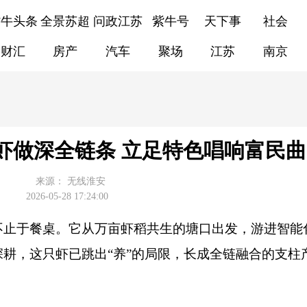
紫牛头条
全景苏超
问政江苏
紫牛号
天下事
社会
财汇
房产
汽车
聚场
江苏
南京
虾做深全链条 立足特色唱响富民曲
来源：
无线淮安
2026-05-28 17:24:00
不止于餐桌。它从万亩虾稻共生的塘口出发，游进智能
耕，这只虾已跳出“养”的局限，长成全链融合的支柱
。