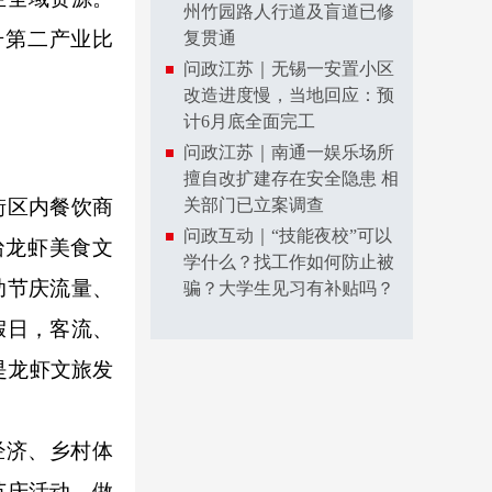
州竹园路人行道及盲道已修
升第二产业比
复贯通
问政江苏｜无锡一安置小区
改造进度慢，当地回应：预
计6月底全面完工
问政江苏｜南通一娱乐场所
擅自改扩建存在安全隐患 相
街区内餐饮商
关部门已立案调查
问政互动｜“技能夜校”可以
眙龙虾美食文
学什么？找工作如何防止被
助节庆流量、
骗？大学生见习有补贴吗？
假日，客流、
是龙虾文旅发
经济、乡村体
节庆活动、做