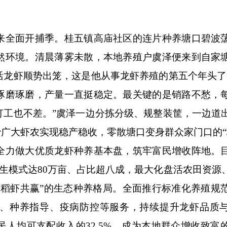
全面开捕季。桂五镇高庙社区的连片种养塘口碧波
然环境。清晨薄雾未散，本地养殖户虞泽便来到自家
活龙虾顺势出笼，这是他从事龙虾养殖的第五个年头了
琢磨琢磨，产量一直挺稳定。最关键的是销路不愁，
打工也不差。”虞泽一边分拣分级、规整装筐，一边道
眙广大虾农实现稳产稳收，零散塘口变身群众家门口的“
力做大优质龙虾种养基本盘，筑牢富民增收阵地。
共生模式达80万亩、占比超八成，最大化盘活农田资源
、稻虾共赢”的生态种养格局。全面推行标准化养殖规
、种养指导、疫病防控等服务，持续提升龙虾品质
人均可支配收入的32.5%，成为本地群众增收致富