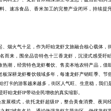
料、速冻食品、香米加工的完整产业闭环，持续提
、烟火气十足，作为盱眙龙虾文旅融合核心载体，
名而来，围坐品尝特色十三香龙虾，沉浸式感受盱
旅热潮，经营特色龙虾餐饮、售卖本地农特产品，借
老板深耕龙虾餐饮领域多年，每逢龙虾产销旺季、节
盱眙打卡的游客越来越多，街区人气旺、生意稳，我们
是盱眙龙虾IP带动全民增收的真实缩影。
发展模式，依托龙虾超级IP，整合美食消费、夜间
虾之都”城市名片。通过做强龙虾主题街区、做优龙虾