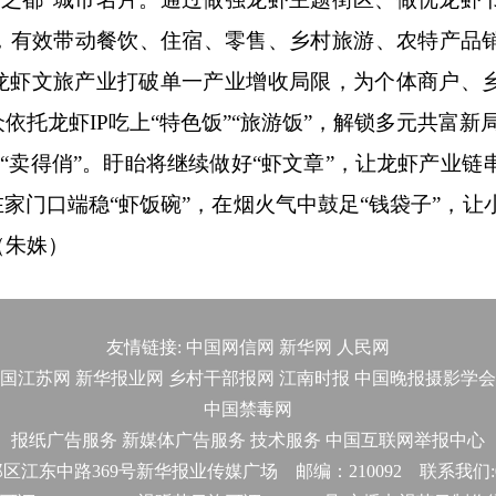
应，有效带动餐饮、住宿、零售、乡村旅游、农特产品
。龙虾文旅产业打破单一产业增收局限，为个体商户、
托龙虾IP吃上“特色饭”“旅游饭”，解锁多元共富新
“卖得俏”。盱眙将继续做好“虾文章”，让龙虾产业链
家门口端稳“虾饭碗”，在烟火气中鼓足“钱袋子”，让
（朱姝）
友情链接:
中国网信网
新华网
人民网
国江苏网
新华报业网
乡村干部报网
江南时报
中国晚报摄影学会
中国禁毒网
报纸广告服务
新媒体广告服务
技术服务
中国互联网举报中心
东中路369号新华报业传媒广场 邮编：210092 联系我们:025-