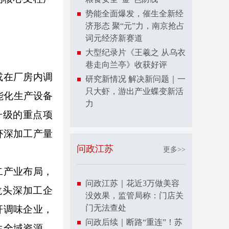
势能全面爆发，催生全新经
济形态 聚“元”力，南京抢占
词元经济新赛道
大型纪录片《王羲之 从乌衣
巷走向兰亭》收获好评
或在厂房内调
研究新情况 解决新问题｜一
只大虾，游出产业蝶变新活
能化生产设备
力
升级的重点项
虾深加工产量
问政江苏
更多>>
二产业布局，
问政江苏｜花近3万做美容
龙头深加工企
没效果，监管局称：门店关
门无法查处
杆调味企业，
问政后续｜断路“重连”！苏
生全域资源。