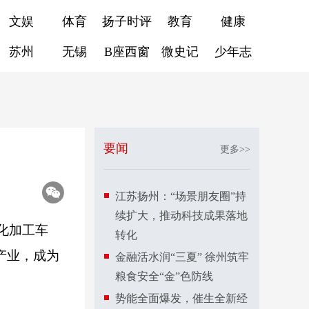
文娱
体育
扬子时评
教育
健康
苏州
无锡
B座西窗
微史记
少年志
要闻
更多>>
江苏扬州：“场景朋友圈”持
续扩大，推动科技成果落地
化加工车
转化
产业，成为
金融活水润“三夏” 徐州筑牢
粮食安全“金”色防线
势能全面爆发，催生全新经