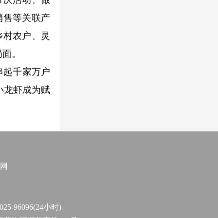
销售等关联产
乡村农户、灵
局面。
串起千家万户
小龙虾成为赋
网
96096(24小时)