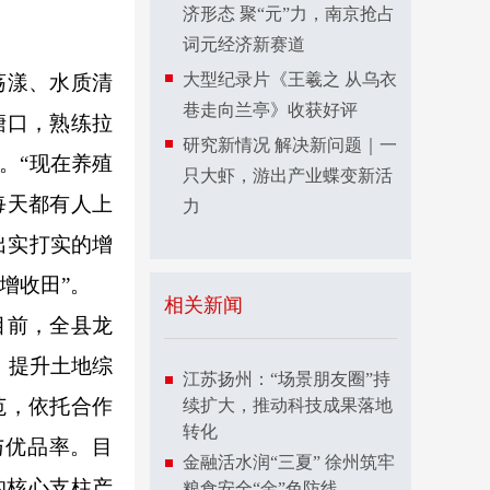
济形态 聚“元”力，南京抢占
词元经济新赛道
大型纪录片《王羲之 从乌衣
荡漾、水质清
巷走向兰亭》收获好评
塘口，熟练拉
研究新情况 解决新问题｜一
。“现在养殖
只大虾，游出产业蝶变新活
每天都有人上
力
出实打实的增
增收田”。
相关新闻
目前，全县龙
、提升土地综
江苏扬州：“场景朋友圈”持
范，依托合作
续扩大，推动科技成果落地
转化
与优品率。目
金融活水润“三夏” 徐州筑牢
的核心支柱产
粮食安全“金”色防线