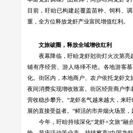
目前，盱眙已构建起覆盖苗种、饲料、调
重，全方位释放龙虾产业富民增值红利。
文旅破圈，释放全域增收红利
夜幕降临，盱眙龙虾尅街灯火次第亮起
铺有序经营、游人络绎不绝。各地游客慕
化。街区内，本地商户、农户依托龙虾文
夜间消费实现增收致富。街区经营商户李
营收稳步攀升。“龙虾名气越来越大，来
展的直接受益者。”鲜活的市井烟火场景，
今年，盱眙持续深化“龙虾+文旅”融合
验、节庆活动等业态，持续擦亮“中国龙