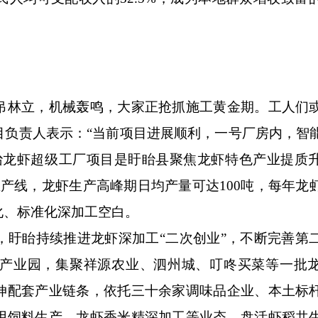
林立，机械轰鸣，大家正抢抓施工黄金期。工人们
目负责人表示：“当前项目进展顺利，一号厂房内，智
眙龙虾超级工厂项目是盱眙县聚焦龙虾特色产业提质
产线，龙虾生产高峰期日均产量可达100吨，每年龙
化、标准化深加工空白。
眙持续推进龙虾深加工“二次创业”，不断完善第
产业园，集聚祥源农业、泗州城、叮咚买菜等一批
伸配套产业链条，依托三十余家调味品企业、本土标
用饲料生产、龙虾香米精深加工等业态，盘活虾稻共