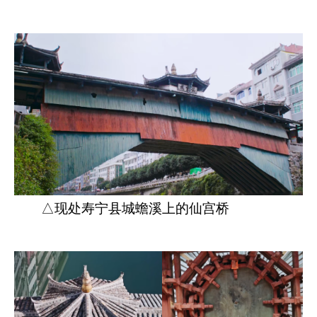
△现处寿宁县城蟾溪上的仙宫桥