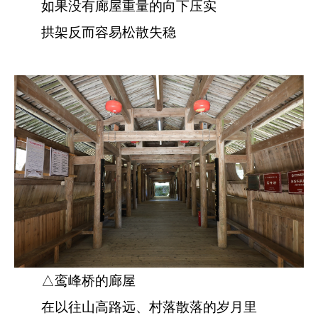
如果没有廊屋重量的向下压实
拱架反而容易松散失稳
△鸾峰桥的廊屋
在以往山高路远、村落散落的岁月里