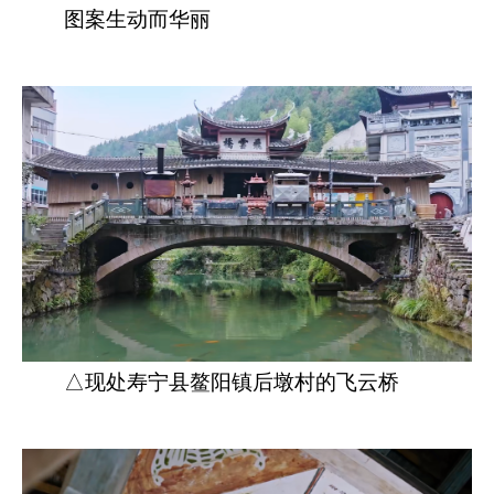
图案生动而华丽
△现处寿宁县鳌阳镇后墩村的飞云桥