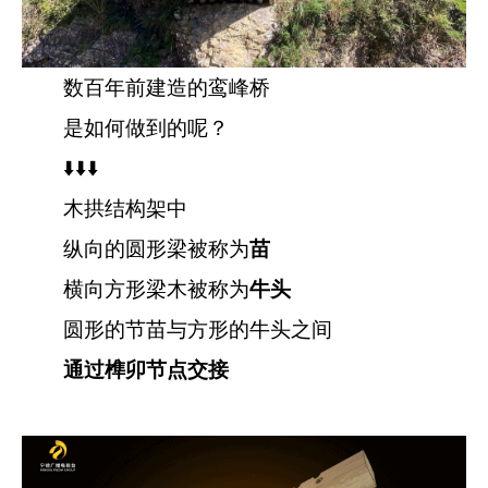
数百年前建造的鸾峰桥
是如何做到的呢？
⬇️⬇️⬇️
木拱结构架中
纵向的圆形梁被称为
苗
横向方形梁木被称为
牛头
圆形的节苗与方形的牛头之间
通过榫卯节点交接