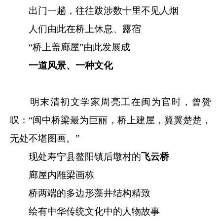
出门一趟，往往跋涉数十里不见人烟
人们由此在桥上休息、露宿
“桥上盖廊屋”由此发展成
一道风景、一种文化
明末清初文学家周亮工在闽为官时，曾赞
叹：“闽中桥梁最为巨丽，桥上建屋，翼翼楚楚，
无处不堪图画。”
现处寿宁县鳌阳镇后墩村的
飞云桥
廊屋内雕梁画栋
桥两端的多边形藻井结构精致
绘有中华传统文化中的人物故事