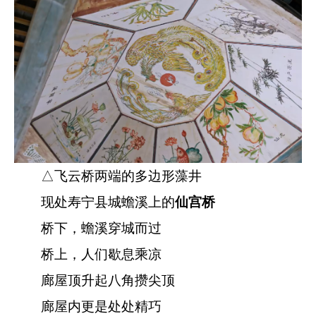
△飞云桥两端的多边形藻井
现处寿宁县城蟾溪上的
仙宫桥
桥下，蟾溪穿城而过
桥上，人们歇息乘凉
廊屋顶升起八角攒尖顶
廊屋内更是处处精巧