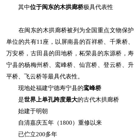
其中
位于闽东的木拱廊桥
极具代表性
在闽东的木拱廊桥被列为全国重点文物保护
单位的共有11座，以屏南县的百祥桥、千乘桥、
万安桥，古田县的田地桥，柘荣县的东源桥，寿
宁县的杨梅州桥、鸾峰桥、仙宫桥、登云桥、升
平桥、飞云桥等最具代表性。
现地处福建宁德寿宁县的
鸾峰桥
是
世界上单孔跨度最大
的古代木拱廊桥
始建于明朝
自清嘉庆五年（1800）重修以来
已伫立200多年