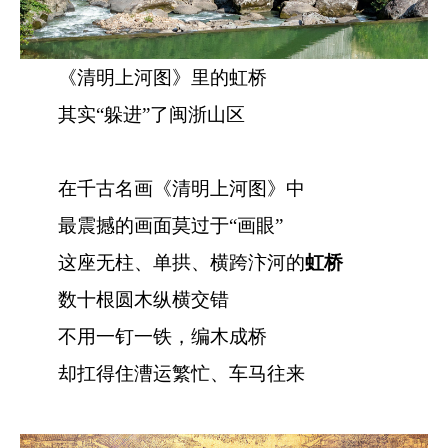
《清明上河图》里的虹桥
其实“躲进”了闽浙山区
在千古名画《清明上河图》中
最震撼的画面莫过于“画眼”
这座无柱、单拱、横跨汴河的
虹桥
数十根圆木纵横交错
不用一钉一铁，编木成桥
却扛得住漕运繁忙、车马往来