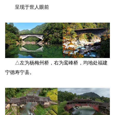
呈现于世人眼前
△左为杨梅州桥，右为鸾峰桥，均地处福建
宁德寿宁县。