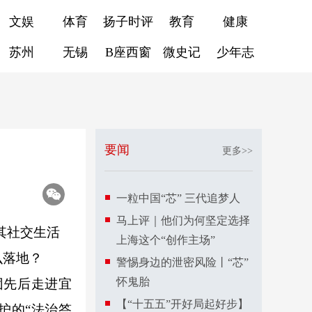
文娱
体育
扬子时评
教育
健康
苏州
无锡
B座西窗
微史记
少年志
要闻
更多>>
一粒中国“芯” 三代追梦人
马上评｜他们为何坚定选择
其社交生活
上海这个“创作主场”
么落地？
警惕身边的泄密风险丨“芯”
怀鬼胎
团先后走进宜
【“十五五”开好局起好步】
护的“法治答