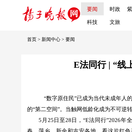
要闻
时政
科技
文旅
首页
>
新闻中心
>
要闻
E法同行 | “
“数字原住民”已成为当代未成年人
的“第二空间”。当触网低龄化成为不可逆转
5月25日至28日，“E法同行”202
春、萍乡、新余和吉安各地，看这片红色