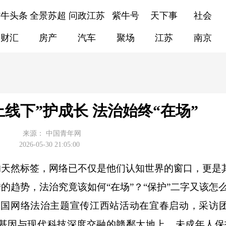
紫牛头条
全景苏超
问政江苏
紫牛号
天下事
社会
财汇
房产
汽车
聚场
江苏
南京
线上线下”护成长 法治始终“在场”
来源：
中国青年网
2026-05-30 21:05:00
的天然标签，网络已不仅是他们认知世界的窗口，更是
的趋势，法治究竟该如何“在场”？“保护”二字又该怎
6年全国网络法治主题宣传江西站活动在宜春启动，采访
基因与现代科技深度交融的赣鄱大地上，未成年人保