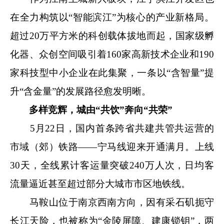
在全力构筑以“智能滨江”为核心的产业新格局。
超过20万平方米的科创载体拔地而起，国家级孵
化器、众创空间吸引着160家高新技术企业和190
家科技型中小企业在此集聚，一条以“含智量”提
升“含金量”的发展路径愈发明晰。
多样竞辉，城由“共饮”奔向“共荣”
5月22日，国内首条跨省共建共管共运营的
市域（郊）铁路——宁马线迎来开通满月。上线
30天，全线累计客运量突破240万人次，日均客
流量逼近甚至超过部分大城市市区地铁线。
马鞍山位于南京西南方向，因有采石矶扼守
长江天险，也被称为“金陵屏障、建康锁钥”，两