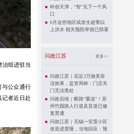
科创天津，“智”见下一个风
口
6月这些地区或发生超警以
上洪水 相关预防举措已部署
问政江苏
更多>>
整治组进驻当
问政江苏｜花近3万做美容
没效果，监管局称：门店关
何与公众通行
门无法查处
讯记者近日赴
问政后续｜断路“重连”！苏
州竹园路人行道及盲道已修
复贯通
问政江苏｜无锡一安置小区
改造进度慢，当地回应：预