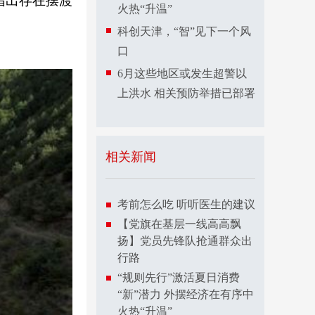
指出存在摆渡
火热“升温”
科创天津，“智”见下一个风
口
6月这些地区或发生超警以
上洪水 相关预防举措已部署
相关新闻
考前怎么吃 听听医生的建议
【党旗在基层一线高高飘
扬】党员先锋队抢通群众出
行路
“规则先行”激活夏日消费
“新”潜力 外摆经济在有序中
火热“升温”