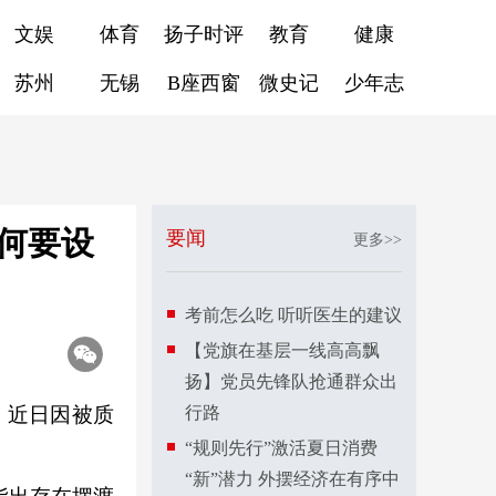
文娱
体育
扬子时评
教育
健康
苏州
无锡
B座西窗
微史记
少年志
何要设
要闻
更多>>
考前怎么吃 听听医生的建议
【党旗在基层一线高高飘
扬】党员先锋队抢通群众出
，近日因被质
行路
“规则先行”激活夏日消费
“新”潜力 外摆经济在有序中