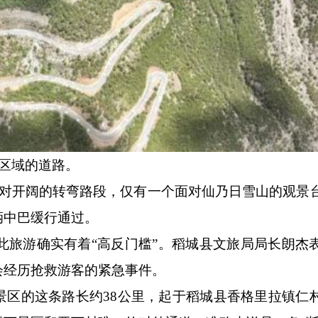
区域的道路。
开阔的转弯路段，仅有一个面对仙乃日雪山的观景
辆中巴缓行通过。
此旅游确实有着“高反门槛”。稻城县文旅局局长朗杰
会经历抢救游客的紧急事件。
的这条路长约38公里，起于稻城县香格里拉镇仁