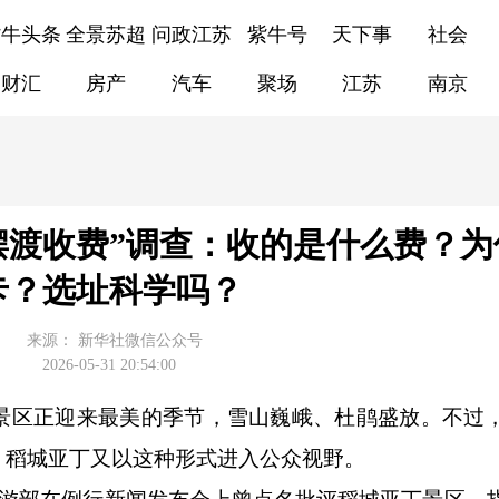
紫牛头条
全景苏超
问政江苏
紫牛号
天下事
社会
财汇
房产
汽车
聚场
江苏
南京
摆渡收费”调查：收的是什么费？为
卡？选址科学吗？
来源：
新华社微信公众号
2026-05-31 20:54:00
区正迎来最美的季节，雪山巍峨、杜鹃盛放。不过
，稻城亚丁又以这种形式进入公众视野。