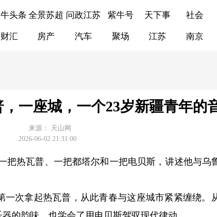
紫牛头条
全景苏超
问政江苏
紫牛号
天下事
社会
财汇
房产
汽车
聚场
江苏
南京
，一座城，一个23岁新疆青年的
来源：
天山网
2026-06-02 21:31:00
一把热瓦普、一把都塔尔和一把电贝斯，讲述他与乌
第一次拿起热瓦普，从此青春与这座城市紧紧缠绕。
乐器的韵味，也学会了用电贝斯驾驭现代律动。