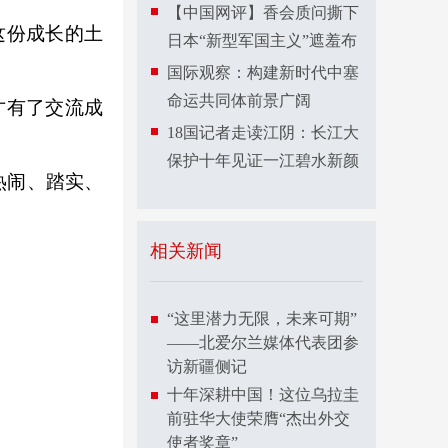
【中国网评】香会质问撕下
这份成长的土
日本“新型军国主义”遮羞布
国际观察：构建新时代中塞
命运共同体前景广阔
才有了交流成
18国记者走读江阴：长江大
保护十年见证一江碧水新颜
热闹、踏实、
相关新闻
“这里潜力无限，未来可期”
——北爱尔兰媒体代表团参
访新疆侧记
十年深耕中国！这位乌拉圭
前驻华大使荣膺“杰出外交
使者奖章”