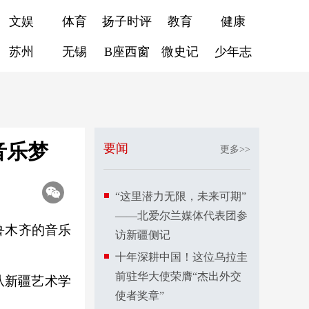
文娱
体育
扬子时评
教育
健康
苏州
无锡
B座西窗
微史记
少年志
音乐梦
要闻
更多>>
“这里潜力无限，未来可期”
——北爱尔兰媒体代表团参
鲁木齐的音乐
访新疆侧记
十年深耕中国！这位乌拉圭
前驻华大使荣膺“杰出外交
从新疆艺术学
使者奖章”