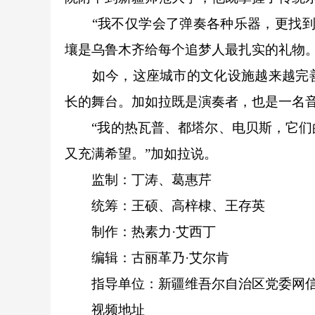
“我不仅学会了弹奏各种乐器，更找到了
壤是乌鲁木齐给每个追梦人最扎实的礼物
如今，这座城市的文化设施越来越完善
长的舞台。加如拉既是演奏者，也是一名
“我的热瓦普、都塔尔、电贝斯，它们的
又充满希望。”加如拉说。
监制：丁涛、葛惠芹
统筹：王硕、高梓棣、王存英
制作：热素力·艾西丁
编辑：古丽革乃·艾尔肯
指导单位：新疆维吾尔自治区党委网
视频地址