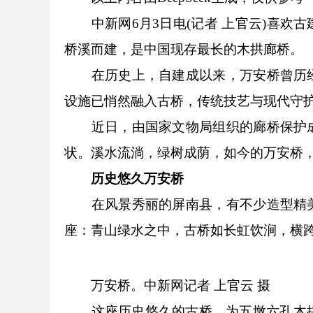
中新网6月3日电(记者 上官云)喜欢
桥溪而建，是中国现存最长的木拱廊桥。
在历史上，自建成以来，万安桥曾历经
设施已悄然融入古桥，传统技艺与现代守
近日，由国家文物局组织的廊桥保护成
状。溪水流淌，绿树成荫，如今的万安桥
历史悠久万安桥
在风景秀丽的屏南县，有不少造型精美
座：青山绿水之中，古桥如长虹饮涧，横
万安桥。中新网记者 上官云 摄
这座历史悠久的古桥，为五墩六孔木拱廊桥，