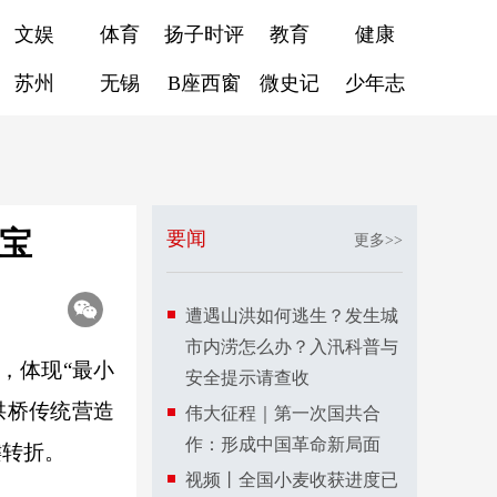
文娱
体育
扬子时评
教育
健康
苏州
无锡
B座西窗
微史记
少年志
宝
要闻
更多>>
遭遇山洪如何逃生？发生城
市内涝怎么办？入汛科普与
，体现“最小
安全提示请查收
拱桥传统营造
伟大征程｜第一次国共合
作：形成中国革命新局面
键转折。
视频丨全国小麦收获进度已