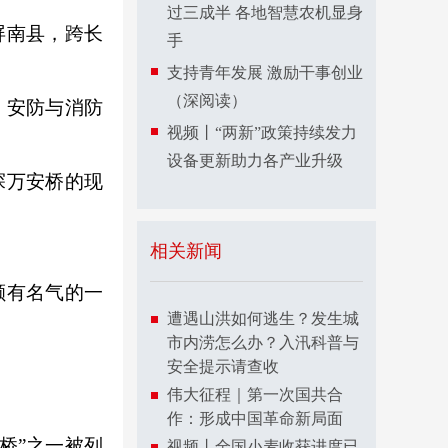
过三成半 各地智慧农机显身
屏南县，跨长
手
支持青年发展 激励干事创业
（深阅读）
，安防与消防
视频丨“两新”政策持续发力
设备更新助力各产业升级
探万安桥的现
相关新闻
颇有名气的一
遭遇山洪如何逃生？发生城
市内涝怎么办？入汛科普与
安全提示请查收
伟大征程｜第一次国共合
作：形成中国革命新局面
桥”之一被列
视频丨全国小麦收获进度已