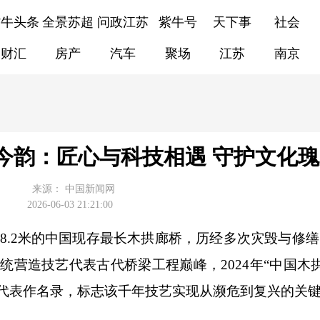
紫牛头条
全景苏超
问政江苏
紫牛号
天下事
社会
财汇
房产
汽车
聚场
江苏
南京
今韵：匠心与科技相遇 守护文化瑰
来源：
中国新闻网
2026-06-03 21:21:00
.2米的中国现存最长木拱廊桥，历经多次灾毁与修缮
统营造技艺代表古代桥梁工程巅峰，2024年“中国木
遗代表作名录，标志该千年技艺实现从濒危到复兴的关