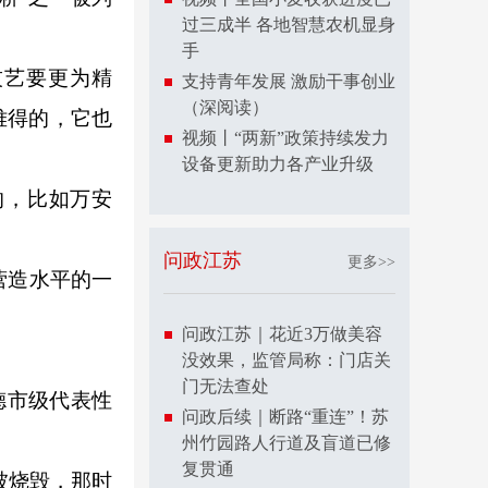
过三成半 各地智慧农机显身
手
技艺要更为精
支持青年发展 激励干事创业
（深阅读）
难得的，它也
视频丨“两新”政策持续发力
设备更新助力各产业升级
，比如万安
问政江苏
更多>>
营造水平的一
问政江苏｜花近3万做美容
没效果，监管局称：门店关
门无法查处
德市级代表性
问政后续｜断路“重连”！苏
州竹园路人行道及盲道已修
复贯通
被烧毁，那时