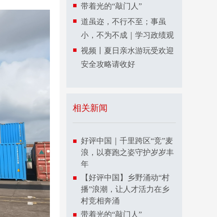
带着光的“敲门人”
道虽迩，不行不至；事虽
小，不为不成｜学习政绩观
视频丨夏日亲水游玩受欢迎
安全攻略请收好
相关新闻
好评中国｜千里跨区“竞”麦
浪，以赛跑之姿守护岁岁丰
年
【好评中国】乡野涌动“村
播”浪潮，让人才活力在乡
村竞相奔涌
带着光的“敲门人”