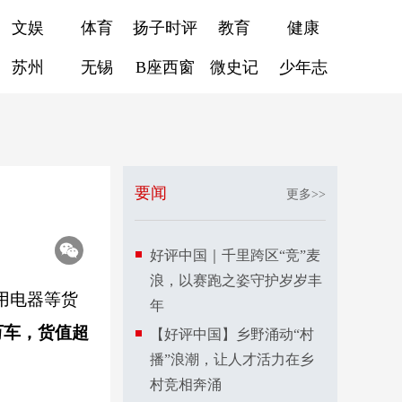
文娱
体育
扬子时评
教育
健康
苏州
无锡
B座西窗
微史记
少年志
要闻
更多>>
好评中国｜千里跨区“竞”麦
浪，以赛跑之姿守护岁岁丰
用电器等货
年
万车，货值超
【好评中国】乡野涌动“村
播”浪潮，让人才活力在乡
村竞相奔涌