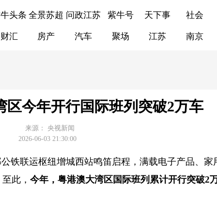
紫牛头条
全景苏超
问政江苏
紫牛号
天下事
社会
财汇
房产
汽车
聚场
江苏
南京
湾区今年开行国际班列突破2万车
来源：
央视新闻
2026-06-03 21:30:00
州东部公铁联运枢纽增城西站鸣笛启程，满载电子产品、家
。至此，
今年，粤港澳大湾区国际班列累计开行突破2