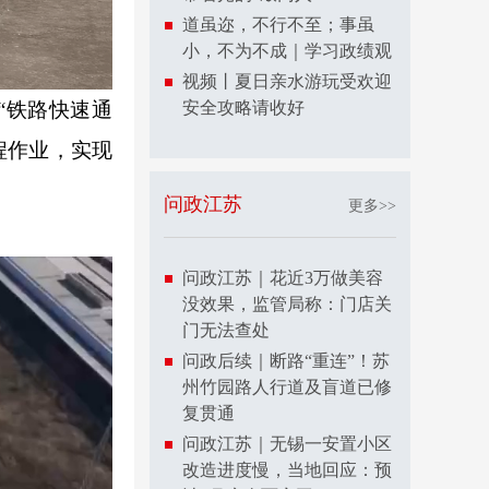
道虽迩，不行不至；事虽
小，不为不成｜学习政绩观
视频丨夏日亲水游玩受欢迎
安全攻略请收好
“铁路快速通
程作业，实现
问政江苏
更多>>
问政江苏｜花近3万做美容
没效果，监管局称：门店关
门无法查处
问政后续｜断路“重连”！苏
州竹园路人行道及盲道已修
复贯通
问政江苏｜无锡一安置小区
改造进度慢，当地回应：预