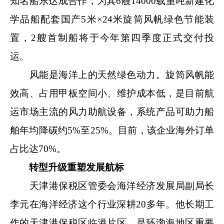
知名船东达成合作，为其6艘14000载重吨新建化
学品船配套国产5米×24米旋筒风帆绿色节能装
置，2艘首制船将于今年第四季度正式交付投
运。
风能是海洋上的天然绿色动力。旋筒风帆能
效高、占用甲板空间小、维护成本低，是目前航
运市场主流的风力助航设备，系统产品可助力船
舶年均降碳约5%至25%。目前，该企业海外订单
占比达70%。
转型升级重塑发展航标
天津港保税区管委会海洋经济发展局副局长
李元在海洋经济这个行业深耕20多年。他长期工
作的天津港保税区临港片区，是环渤海地区重要