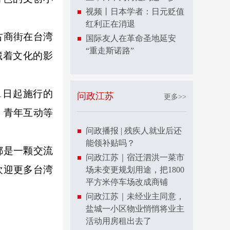
视频丨日本学者：日元贬值
红利正在消退
古商街在台湾
国际友人在革命圣地延安
“重走斯诺路”
藏着文化的影
1日起施行的
问政江苏
更多>>
、青年互动等
问政播报 | 残疾人就业后还
能领补贴吗？
都是一颗交流
问政江苏｜宿迁泗洪一菜市
欢迎更多台湾
场未变更规划用途，把1800
平方米停车场改成商铺
问政江苏｜未经业主同意，
盐城一小区物业悄悄将业主
活动用房租出去了