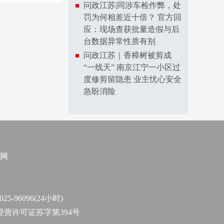
问政江苏|同涉车检作弊，处
罚为何相差近十倍？ 官方回
应：现场查获批量造假与后
台数据异常性质有别
问政江苏｜香樟树被剪成
“一线天” 南京江宁一小区过
度修剪留隐患 业主忧心安全
急盼消险
网
96096(24小时)
作经营许可证苏字第394号