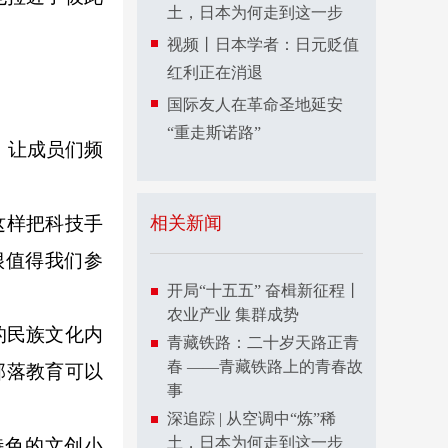
土，日本为何走到这一步
视频丨日本学者：日元贬值
红利正在消退
国际友人在革命圣地延安
“重走斯诺路”
，让成员们频
这样把科技手
相关新闻
很值得我们参
开局“十五五” 奋楫新征程丨
农业产业 集群成势
的民族文化内
青藏铁路：二十岁天路正青
春 ——青藏铁路上的青春故
部落教育可以
事
深追踪 | 从空调中“炼”稀
土，日本为何走到这一步
色的文创小