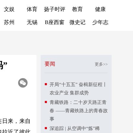
文娱
体育
扬子时评
教育
健康
苏州
无锡
B座西窗
微史记
少年志
”
要闻
更多>>
开局“十五五” 奋楫新征程丨
农业产业 集群成势
青藏铁路：二十岁天路正青
春 ——青藏铁路上的青春故
事
连日来，来自
深追踪 | 从空调中“炼”稀
也拉近了彼此