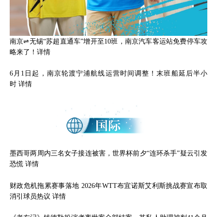
南京⇌无锡“苏超直通车”增开至10班，南京汽车客运站免费停车攻
略来了！
详情
6月1日起，南京轮渡宁浦航线运营时间调整！末班船延后半小
时
详情
墨西哥两周内三名女子接连被害，世界杯前夕“连环杀手”疑云引发
恐慌
详情
财政危机拖累赛事落地 2026年WTT布宜诺斯艾利斯挑战赛宣布取
消引球员热议
详情