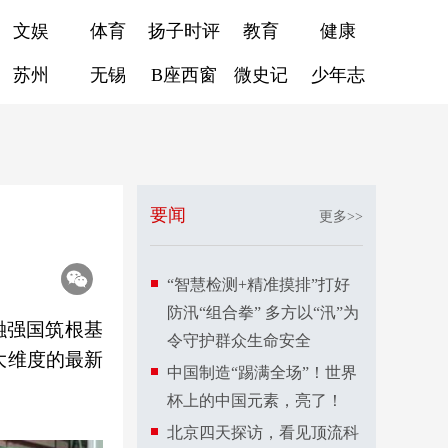
文娱
体育
扬子时评
教育
健康
苏州
无锡
B座西窗
微史记
少年志
要闻
更多>>
“智慧检测+精准摸排”打好
防汛“组合拳” 多方以“汛”为
金融强国筑根基
令守护群众生命安全
大维度的最新
中国制造“踢满全场”！世界
杯上的中国元素，亮了！
北京四天探访，看见顶流科