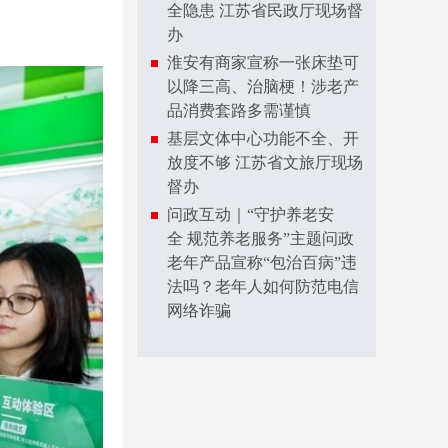
全隐患 江苏省民政厅现场督
办
淮安有商家宣称一张床垫可
以降三高、治脑梗！涉老产
品消费套路多需谨慎
基层文体中心功能不全、开
放度不够 江苏省文旅厅现场
督办
问政互动｜“守护养老安
全 规范养老服务”主题问政
老年产品宣称“包治百病”违
法吗？老年人如何防范电信
网络诈骗