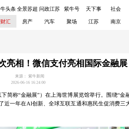
紫牛头条
全景苏超
问政江苏
紫牛号
天下事
社会
财汇
房产
汽车
聚场
江苏
南京
次亮相！微信支付亮相国际金融展
来源：
紫牛新闻
2026-06-16 16:24:00
展（以下简称“金融展”）在上海世博展览馆举行。围绕“
了近一年在AI创新、全球互联互通和惠民生促消费三