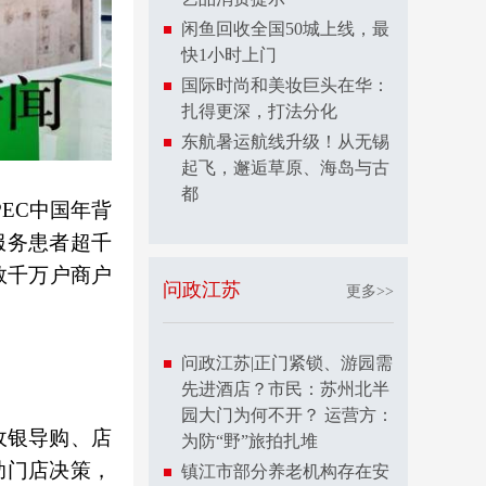
闲鱼回收全国50城上线，最
快1小时上门
国际时尚和美妆巨头在华：
扎得更深，打法分化
东航暑运航线升级！从无锡
起飞，邂逅草原、海岛与古
都
EC中国年背
服务患者超千
数千万户商户
问政江苏
更多>>
问政江苏|正门紧锁、游园需
先进酒店？市民：苏州北半
园大门为何不开？ 运营方：
收银导购、店
为防“野”旅拍扎堆
助门店决策，
镇江市部分养老机构存在安