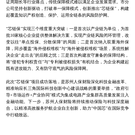
证周期长等行业痛点，传统保障模式难以满足企业发展需求。市分
公司坚持创新驱动，打破单一保障模式，创新推出“芯链保”，构建
起覆盖知识产权创造、保护、运用全链条的风险防护网。
“芯链保”实现三个维度重大突破：一是首次以产业链为单位，为首
批10家核心企业提供整体解决方案，实现产业链风险闭环管理，改
变以往“单点投保、分散保障”的局面；二是首次纳入双重海外保
障，同步覆盖“海外侵权维权”与“海外被侵权维权”场景，系统性解
决企业“走出去”的后顾之忧；三是首次构建攻守兼备的保障结构，
将“侵犯专利权责任”与“专利被侵权损失”有机结合，为企业构建起
既有进攻能力、又有防守底气的风险保障网。
此次“芯链保”项目成功落地，是苏州人保财险深化科技金融改革、
精准响应长三角国际科技创新中心建设战略的重要举措，“政府引
导+市场运作+产业协同”模式为集成电路产业集群高质量发展注入
金融动能。下一步，苏州人保财险将持续推动保险与科技深度融
合，以精准高效服务护航企业自主创新，助力“中国芯”在国际竞争
中行稳致远。