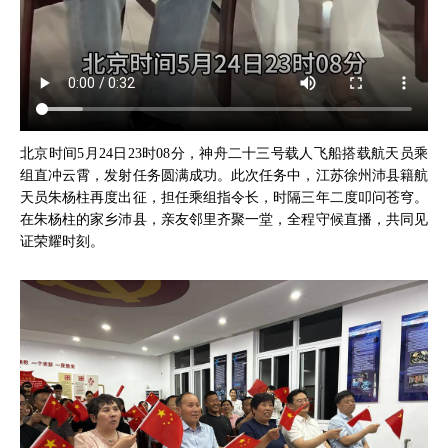
北京时间5月24日23时08分，神舟二十三号载人飞船搭载航天员乘
组直冲云霄，发射任务圆满成功。此次任务中，江苏徐州沛县籍航
天员朱杨柱再度出征，担任乘组指令长，时隔三年二度叩问苍穹。
在朱杨柱的家乡沛县，亲友邻里齐聚一堂，全程守候直播，共同见
证荣耀时刻。