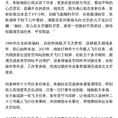
天，朱耿德的心境从容了许多，更多的是欣慰与笃定。看似平和的
心态背后，是藏不住的牵挂，他坦言，因为满心惦念发射任务，发
射前夜仅休息了4个小时。目睹飞船顺利升空、任务圆满收官，朱
耿德终于卸下心中重担，满脸笑意对着镜头向太空的儿子送出叮
嘱：“杨柱，安心在太空履职尽责，家里一切都好不用牵挂，静待
你圆满完成任务、平安凯旋。”
1986年出生的朱杨柱，自幼怀揣航天飞天梦想，深耕航天领域多
年，初心始终未改。2023年，他执行神舟十六号载人飞行任务，成
为我国首位进驻空间站的航天飞行工程师，在轨五个多月期间，圆
满完成各类空间站平台维护、设备维修及空间科学试验任务，全程
操作零失误、工作零差错，凭借过硬的专业素养圆满完成首次太空
使命。
结束神舟十六号任务归来后，朱杨柱在完成身体康复调理后，即刻
投入高强度常态化训练，日复一日打磨专业技能、锤炼航天本领，
全力备战新一轮飞天任务。多年坚守与深耕，让他成功入选神舟二
十三号载人飞行任务乘组，并担纲指令长重任，带领乘组奔赴全新
太空征程。