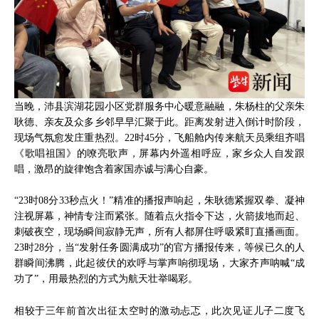
当晚，沛县滨湖花园小区党群服务中心暖意融融，朱杨柱的父亲朱
耿德、亲友及众多乡邻早早汇聚于此。距离发射进入倒计时阶段，
现场气氛愈发庄重热烈。22时45分，飞船舱内传来航天员乘组齐唱
《歌唱祖国》的嘹亮歌声，屏幕内外遥相呼应，家乡众人自发跟
唱，激昂的旋律饱含着家国赤诚与满心自豪。
“23时08分33秒点火！”精准的播报声响起，朱耿德紧握双拳、凝神
注视屏幕，神情专注而紧张。随着点火指令下达，火箭拔地而起、
刺破夜空，现场瞬间寂静无声，所有人都屏住呼吸紧盯直播画面。
23时28分，当“发射任务圆满成功”的官方播报传来，等候已久的人
群瞬间沸腾，此起彼伏的欢呼与掌声响彻现场，大家齐声呐喊“成
功了”，用最热烈的方式为航天壮举喝彩。
相较于三年前首次出征太空时的激动忐忑，此次见证儿子二度飞