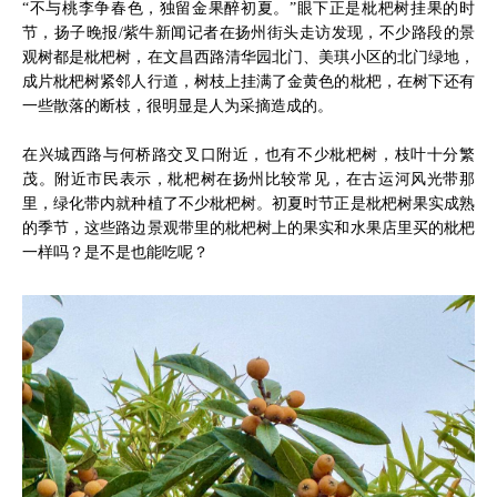
“不与桃李争春色，独留金果醉初夏。”眼下正是枇杷树挂果的时
节，扬子晚报/紫牛新闻记者在扬州街头走访发现，不少路段的景
观树都是枇杷树，在文昌西路清华园北门、美琪小区的北门绿地，
成片枇杷树紧邻人行道，树枝上挂满了金黄色的枇杷，在树下还有
一些散落的断枝，很明显是人为采摘造成的。
在兴城西路与何桥路交叉口附近，也有不少枇杷树，枝叶十分繁
茂。附近市民表示，枇杷树在扬州比较常见，在古运河风光带那
里，绿化带内就种植了不少枇杷树。初夏时节正是枇杷树果实成熟
的季节，这些路边景观带里的枇杷树上的果实和水果店里买的枇杷
一样吗？是不是也能吃呢？