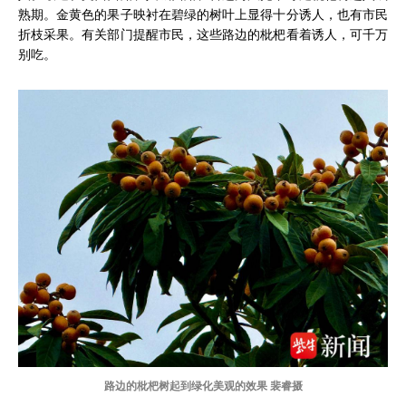
熟期。金黄色的果子映衬在碧绿的树叶上显得十分诱人，也有市民
折枝采果。有关部门提醒市民，这些路边的枇杷看着诱人，可千万
别吃。
路边的枇杷树起到绿化美观的效果 裴睿摄