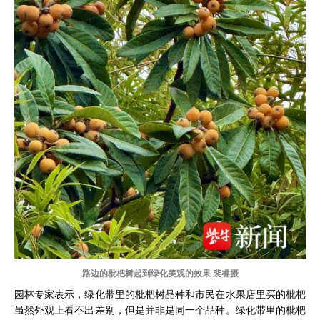
路边的枇杷树起到绿化美观的效果 裴睿摄
园林专家表示，绿化带里的枇杷树品种和市民在水果店里买的枇杷
虽然外观上看不出差别，但是并非是同一个品种。绿化带里的枇杷