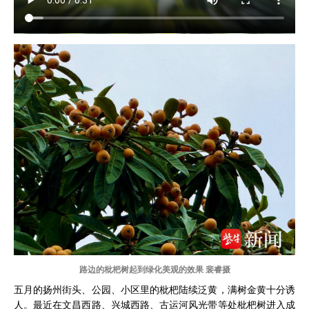
路边的枇杷树起到绿化美观的效果 裴睿摄
五月的扬州街头、公园、小区里的枇杷陆续泛黄，满树金黄十分诱
人。最近在文昌西路、兴城西路、古运河风光带等处枇杷树进入成