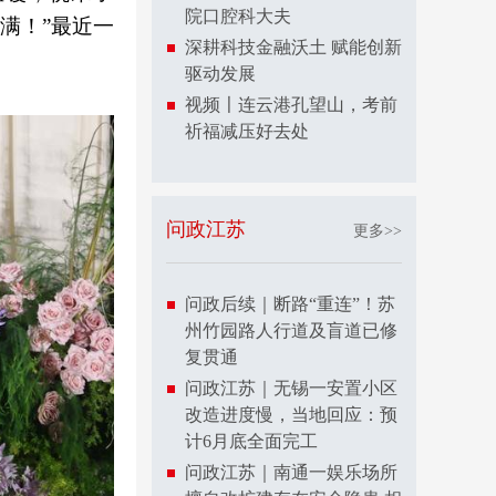
院口腔科大夫
满！”最近一
深耕科技金融沃土 赋能创新
驱动发展
视频〡连云港孔望山，考前
祈福减压好去处
问政江苏
更多>>
问政后续｜断路“重连”！苏
州竹园路人行道及盲道已修
复贯通
问政江苏｜无锡一安置小区
改造进度慢，当地回应：预
计6月底全面完工
问政江苏｜南通一娱乐场所