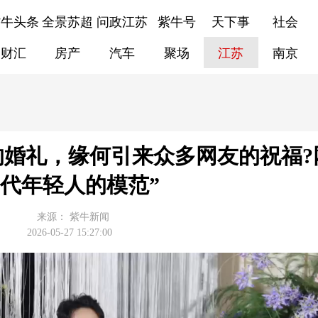
紫牛头条
全景苏超
问政江苏
紫牛号
天下事
社会
财汇
房产
汽车
聚场
江苏
南京
的婚礼，缘何引来众多网友的祝福?网
代年轻人的模范”
来源：
紫牛新闻
2026-05-27 15:27:00