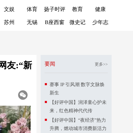
文娱
体育
扬子时评
教育
健康
苏州
无锡
B座西窗
微史记
少年志
友:“新
要闻
更多>>
赛事 IP 引风潮 数字文脉焕
新生
【好评中国】润泽童心护未
来，红色精神代代传
【好评中国】“夜经济”热力
升腾，燃动城市消费新活力