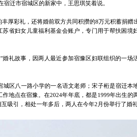
，在宿迁市宿城区的新家中，王思琪笑着说。
的丰厚彩礼，还将婚前双方共同积攒的8万元积蓄捐赠
了江苏省妇女儿童福利基金会账户，专门用于帮扶困境
路”婚礼故事，因两人最近参加宿豫区妇联组织的一场
宿城区八一路小学的一名语文老师；宋子桁是宿迁本
地点在宿豫。在2024年年底，都是1999年出生的
相互吸引，相处一年多后，两人在今年2月份举行了婚