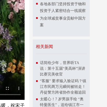
各地各部门坚持投资于物和
投资于人紧密结合一线观察
为全球减贫事业贡献中国方
案
相关新闻
话筒给少年，世界听TA
说：第十五届“美高杯”演讲
比赛完美收官
“客服” 要求输入验证码？镇
江市民两万元瞬间被转走！
丹徒警方跨省协作全额追回
太暖心！7 岁男孩手绘 “奥
特曼医生”，送给镇江市一
温暖，祝宋子