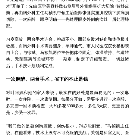
术”开始了：先由医学美容科做右侧眉弓外侧鳞癌扩大切除+转移皮
瓣，再由胸外科主任马祯凯带领主治医师张健实施胸腔镜下肺病损
切除。一次麻醉，顺序明确——先处理眼皮外侧的病灶，后处理肺
部。
74岁高龄，两台手术连台，挑战不小。面部皮瓣对缺血和体位极其
敏感，而胸外科手术需要翻身、单肺通气。市人民医院院长杨彬亲
自上台，与徐斌、马祯凯两位主任把体位固定、体温维持、气道转
换、无菌隔离等关键环节一一敲定，制定了详细预案。一切就绪
后，手术按计划顺利完成。
一次麻醉、两台手术，省下的不止是钱
对叶阿姨和她的家人来说，最实在的好处是显而易见的：一次麻
醉、一次住院、一次康复期。如果分开做，需要多进行一次麻醉、
多完善一回术前检查，大约多花3000多元，多住3天院。更重要的
是，少受一次罪。
“我们做的是微创胸腔镜，创伤很小，74岁能耐受。”马祯凯主任
说。在他看来，技术上没有不可克服的挑战，关键是科室之间、医