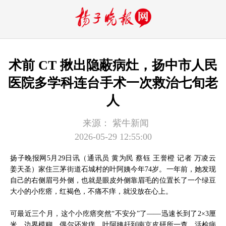
术前 CT 揪出隐蔽病灶，扬中市人民
医院多学科连台手术一次救治七旬老
人
来源：
紫牛新闻
2026-05-29 12:55:00
扬子晚报网5月29日讯（通讯员 黄为民 蔡钰 王誉橙 记者 万凌云
姜天圣）家住三茅街道石城村的叶阿姨今年74岁。一年前，她发现
自己的右侧眉弓外侧，也就是眼皮外侧靠眉毛的位置长了一个绿豆
大小的小疙瘩，红褐色，不痛不痒，就没放在心上。
可最近三个月，这个小疙瘩突然“不安分”了——迅速长到了2×3厘
米，边界模糊，偶尔还发痒。叶阿姨赶到南京皮研所一查，活检病