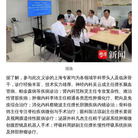
现场
据了解，参与此次义诊的上海专家均为各领域学科带头人及临床骨
干，诊疗经验丰富、技术实力雄厚。神经内科吴云成主任擅长脑血
管病、帕金森病等疾病诊治；肾内科范秋灵主任专攻复杂性、难治
性肾脏疾病；肿瘤内科李琦主任精通各类恶性肿瘤化疗、靶向及免
疫综合治疗；消化内科蔡晓波主任擅长胆胰疾病内镜诊治；骨科徐
炜主任专注脊柱疾病微创与手术治疗；眼科陈洁琼副主任擅长黄斑
及视网膜遗传性眼病诊疗；泌尿外科凡杰主任精于泌尿系统肿瘤微
创腹腔镜及机器人手术；呼吸科周妍副主任擅长慢性呼吸系统疾病
及肺部肿瘤诊疗。