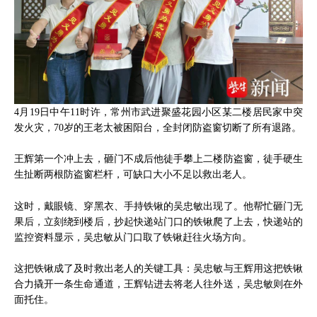
4月19日中午11时许，常州市武进聚盛花园小区某二楼居民家中突
发火灾，70岁的王老太被困阳台，全封闭防盗窗切断了所有退路。
王辉第一个冲上去，砸门不成后他徒手攀上二楼防盗窗，徒手硬生
生扯断两根防盗窗栏杆，可缺口大小不足以救出老人。
这时，戴眼镜、穿黑衣、手持铁锹的吴忠敏出现了。他帮忙砸门无
果后，立刻绕到楼后，抄起快递站门口的铁锹爬了上去，快递站的
监控资料显示，吴忠敏从门口取了铁锹赶往火场方向。
这把铁锹成了及时救出老人的关键工具：吴忠敏与王辉用这把铁锹
合力撬开一条生命通道，王辉钻进去将老人往外送，吴忠敏则在外
面托住。