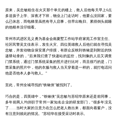
原来，吴忠敏租住在火灾那个单元的楼上，救人后他每天早上6点
多送孩子上学、深夜才下班，物业上门走访时，他要么没回家，要
么已休息，而电梯里虽然有寻人启事，但早出晚归、累得倒头就睡
的他根本没仔细看。
常州市武进区见义勇为基金会南夏墅工作站学府家苑工作室主任、
社区民警吴文佳表示，发生火灾、四位英雄救人后他们就在寻找吴
忠敏，并发动物业保安逐户排摸，有群众反映到铁锹是到附近的快
递驿站拿的，“后来我们查了快递站的监控，找到像的人后又调查
门禁系统，通过门禁系统采集的照片进行比对，而且很巧的是，门
禁采集的照片中，他的衣服与救人当天穿着是一样的，就打电话问
他是否他本人参与救人。”
至此，常州全城寻找的“铁锹侠”被找到了。
巧合的是，四英雄中，“铁锹侠”吴忠敏与苏绍华原来还是前同事，
多年前两人均供职于常州一家知名企业的研发部门，“很多年没见
了……当时大家的注意力在怎么把老人救出来，都面向着窗户，没
有注意到彼此的情况。”苏绍华在接受采访时表示。