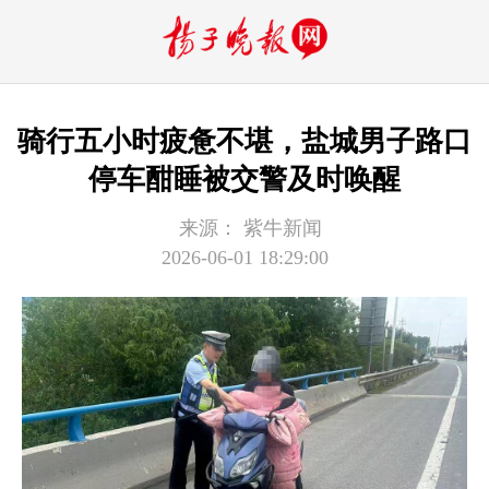
骑行五小时疲惫不堪，盐城男子路口
停车酣睡被交警及时唤醒
来源：
紫牛新闻
2026-06-01 18:29:00