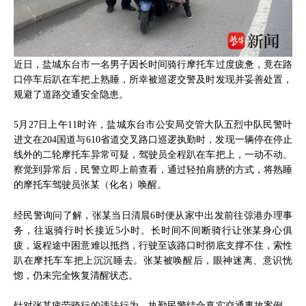
近日，盐城东台市一名男子因长时间骑行摩托车过度疲惫，竟在路
口停车后趴在车把上熟睡，所幸被巡逻交警及时发现并妥善处置，
规避了道路交通安全隐患。
5月27日上午11时许，盐城东台市公安局交管大队五烈中队民警叶
进文在204国道与610省道交叉路口巡逻执勤时，发现一辆停在停止
线外的二轮摩托车异常可疑，驾驶员全程趴在车把上，一动不动。
察觉到异常后，民警立即上前查看，通过轻拍肩膀的方式，将熟睡
的摩托车驾驶员张某（化名）唤醒。
经民警询问了解，张某当日清晨6时便从家中出发前往弶港办理事
务，往返骑行时长接近5小时。长时间不间断骑行让张某身心俱
疲，返程途中困意难以抵挡，行驶至该路口时彻底支撑不住，索性
趴在摩托车车把上沉沉睡去。张某被唤醒后，眼神迷离、意识恍
惚，仍未完全恢复清醒状态。
针对张某疲劳骑行的违法行为，执勤民警结合真实交通事故案例，