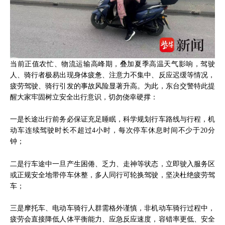
当前正值农忙、物流运输高峰期，叠加夏季高温天气影响，驾驶
人、骑行者极易出现身体疲惫、注意力不集中、反应迟缓等情况，
疲劳驾驶、骑行引发的事故风险显著升高。为此，东台交警特此提
醒大家牢固树立安全出行意识，切勿侥幸硬撑：
一是长途出行前务必保证充足睡眠，科学规划行车路线与行程，机
动车连续驾驶时长不超过4小时，每次停车休息时间不少于20分
钟；
二是行车途中一旦产生困倦、乏力、走神等状态，立即驶入服务区
或正规安全地带停车休整，多人同行可轮换驾驶，坚决杜绝疲劳驾
车；
三是摩托车、电动车骑行人群需格外谨慎，非机动车骑行过程中，
疲劳会直接降低人体平衡能力、应急反应速度，容错率更低、安全