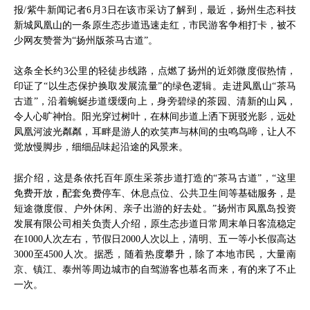
报/紫牛新闻记者6月3日在该市采访了解到，最近，扬州生态科技
新城凤凰山的一条原生态步道迅速走红，市民游客争相打卡，被不
少网友赞誉为“扬州版茶马古道”。
这条全长约3公里的轻徒步线路，点燃了扬州的近郊微度假热情，
印证了“以生态保护换取发展流量”的绿色逻辑。走进凤凰山“茶马
古道”，沿着蜿蜒步道缓缓向上，身旁碧绿的茶园、清新的山风，
令人心旷神怡。阳光穿过树叶，在林间步道上洒下斑驳光影，远处
凤凰河波光粼粼，耳畔是游人的欢笑声与林间的虫鸣鸟啼，让人不
觉放慢脚步，细细品味起沿途的风景来。
据介绍，这是条依托百年原生采茶步道打造的“茶马古道”，“这里
免费开放，配套免费停车、休息点位、公共卫生间等基础服务，是
短途微度假、户外休闲、亲子出游的好去处。”扬州市凤凰岛投资
发展有限公司相关负责人介绍，原生态步道日常周末单日客流稳定
在1000人次左右，节假日2000人次以上，清明、五一等小长假高达
3000至4500人次。据悉，随着热度攀升，除了本地市民，大量南
京、镇江、泰州等周边城市的自驾游客也慕名而来，有的来了不止
一次。