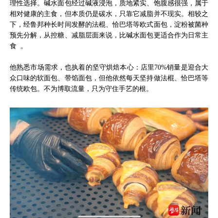
理性选择。碱水面包经过碱液浸泡，质地紧实、饱腹感很强，属于
相对健康的主食，但本质仍是碳水，只靠它减脂并不现实。相较之
下，经鲁邦种长时间发酵的法棍、恰巴塔等欧式面包，淀粉被菌种
预先分解，从控糖、减脂层面来说，比碱水面包更适合作为日常主
食 。
他熟悉市场需求，也执着的坚守烘焙本心：店里70%销量是迎合大
众口味的软面包、带馅面包，但他依然每天坚持做法棍、恰巴塔等
传统欧包。不为博取流量，只为守住手艺的根。