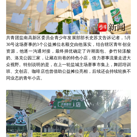
共青团盐南高新区委员会青少年发展部部长史苏文告诉记者，5月
30号这场赛事的3个公益摊位名额交由他落实，结合辖区青年创业
资源，他逐一沟通对接，最终择优确定了许潮面包、参竹轻漾酸
奶、洛克公园三家，让藏在街巷的特色小店，借力赛事流量走进大
众视野。特别说明的是，在上一轮盐城主场赛事市集上，舞蹈培训
班、文创店、咖啡店也曾借助公益摊位亮相，后续还会持续轮换不
同业态的青年小店。