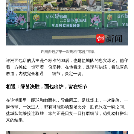
许潮面包店第一次亮相“苏超”市集
许潮面包店的店主是个标准的00后，也是盐城队的忠实球迷。他守
着一方摊位，也守着一份坚持。在他看来，足球与烘焙，看似两条
赛道，内核完全相通——细节，决定一切。
相通：绿茵决胜，面包出炉，皆在细节
在许潮眼里，踢球和做面包，异曲同工。足球场上，一次跑位、一
脚传球、一次过人，都有可能影响整场比分，胜负只在一瞬之间。
盐城队能够接连取胜，靠的正是日复一日打磨细节，稳扎稳打拼出
来的结果。