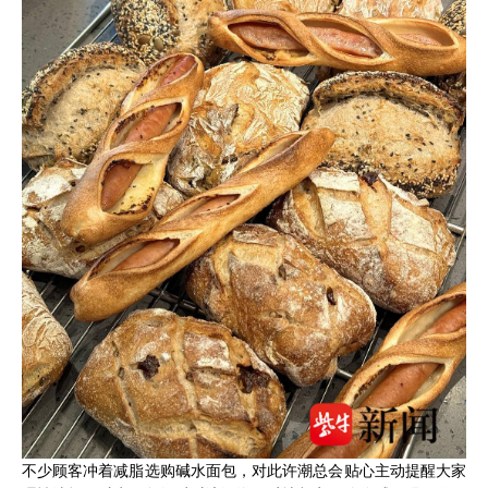
不少顾客冲着减脂选购碱水面包，对此许潮总会贴心主动提醒大家