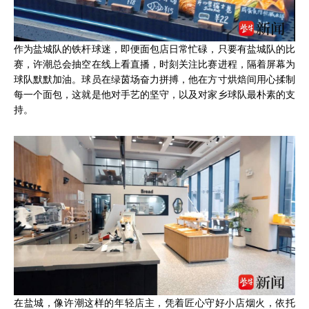
作为盐城队的铁杆球迷，即便面包店日常忙碌，只要有盐城队的比
赛，许潮总会抽空在线上看直播，时刻关注比赛进程，隔着屏幕为
球队默默加油。球员在绿茵场奋力拼搏，他在方寸烘焙间用心揉制
每一个面包，这就是他对手艺的坚守，以及对家乡球队最朴素的支
持。
在盐城，像许潮这样的年轻店主，凭着匠心守好小店烟火，依托