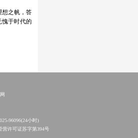
理想之帆，答
无愧于时代的
网
96096(24小时)
作经营许可证苏字第394号