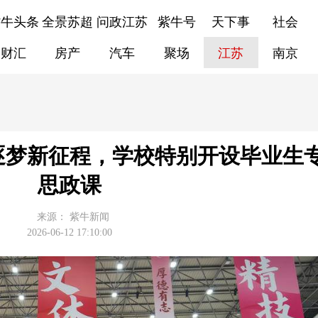
紫牛头条
全景苏超
问政江苏
紫牛号
天下事
社会
财汇
房产
汽车
聚场
江苏
南京
生逐梦新征程，学校特别开设毕业生
思政课
来源：
紫牛新闻
2026-06-12 17:10:00