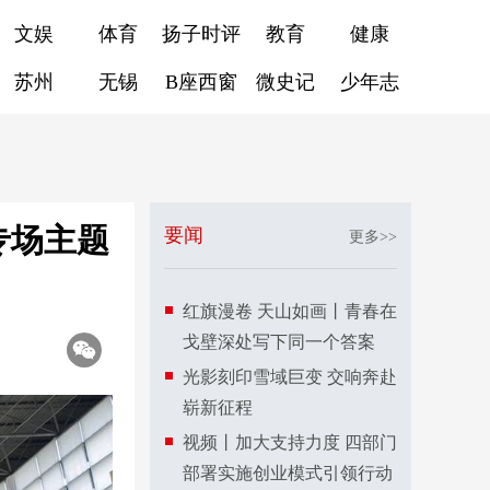
文娱
体育
扬子时评
教育
健康
苏州
无锡
B座西窗
微史记
少年志
专场主题
要闻
更多>>
红旗漫卷 天山如画丨青春在
戈壁深处写下同一个答案
光影刻印雪域巨变 交响奔赴
崭新征程
视频丨加大支持力度 四部门
部署实施创业模式引领行动