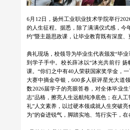
6月12日，扬州工业职业技术学院举行20
的人生征程。据悉，除了满满仪式感，今
约”暨主题思政课，让毕业教育既有深度、
典礼现场，校领导为毕业生代表颁发“毕业证
到学子手中。校长薛冰以“沐光共前行 
课。“你们之中有40人荣获国家奖学金，
大赛中摘金夺银，600多人获评星光大道
数2026届学子的亮眼答卷，对全体毕业
志”品格，擦亮人生远航纯净底色；在人工
礼”人文素养，以过硬本领成就人生突破亮
为”的奋进锐气，脚踏实地、笃行实干，在