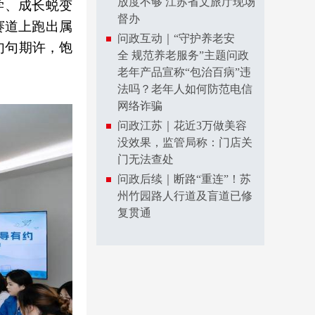
放度不够 江苏省文旅厅现场
学、成长蜕变
督办
赛道上跑出属
问政互动｜“守护养老安
句句期许，饱
全 规范养老服务”主题问政
老年产品宣称“包治百病”违
法吗？老年人如何防范电信
网络诈骗
问政江苏｜花近3万做美容
没效果，监管局称：门店关
门无法查处
问政后续｜断路“重连”！苏
州竹园路人行道及盲道已修
复贯通