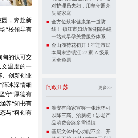
对护理员夫妇，用坚守照亮
失能家庭
校园，奔赴新
全方位筑牢健康第一道防
场“校领导有
线！ 镇江市妇幼保健院构建
一站式早孕关爱服务体系
金山湖荷花初开！宿迁市民
本周末游镇江 27 家 A 级景
甸甸的认可交
区全免票
人文温度的一
赛、创新创业
”薛冰深情细
问政江苏
更多>>
坚守“厚德有
涵养“知书有
淮安有商家宣称一张床垫可
态与“科创有
以降三高、治脑梗！涉老产
品消费套路多需谨慎
基层文体中心功能不全、开