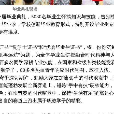
毕业典礼现场
26届毕业典礼，5080名毕业生怀揣知识与技能，告别
年毕业季，学校创新毕业教育形式，特别开设毕业生专
更有温度。
书”“副学士证书”和“优秀毕业生证书”，将一份份沉
扬帆再远航”为题，为全体毕业生讲授融合时代精神与
一百多名同学深耕专业技能，在国家和省级各类技能竞
领航学子，80多名热血青年响应时代号召，应征入伍。
生寄予深切期许，勉励大家在加速变革的时代浪潮中，
智能蓬勃发展全新赛道上，锤炼“手中有技”硬核能力，
色；在快节奏的时代喧嚣中，保持“生活有乐”的豁达心
各自的赛道上跑出属于职教学子的精彩。