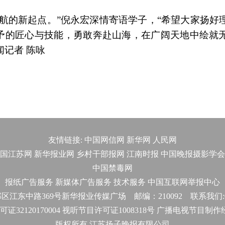
航的新起点。”倪永宏深情寄语学子，“希望大家扬好
予的匠心与技能，勇敢奔赴山海，在广阔天地中绘就
闻记者 陈咏
友情链接:
中国网信网
新华网
人民网
国江苏网
新华报业网
乡村干部报网
江南时报
中国晚报摄影学会
中国禁毒网
报纸广告服务
新媒体广告服务
技术服务
中国互联网举报中心
东中路369号新华报业传媒广场 邮编：210092 联系我们:025-
32120170004 视听节目许可证1008318号 广播电视节目制
版权所有 江苏扬子晚报有限公司