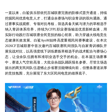
一直以来，白鲨俱乐部依托百城联赛完善的阶梯式晋升通道，持续
挖掘民间优质电竞人才，打通业余赛场与职业青训的双向通路。通
过赛事实战观察、专项对抗考核，筛选具备天赋与潜力的草根选手
纳入青训体系培养，持续为CFPL职业赛场输送优质新鲜血液，用
实际行动践行百城联赛全民竞技的核心初衷，助力穿越火线电竞生
态健康长效发展。白鲨AyoM始终高度重视民间赛事建设，在本次
2026CF百城联赛中首次邀约百城联赛民间强队与自家青训梯队开
展实战对抗，以高强度线下训练磨炼草根选手的战术配合与赛场心
态，让业余队伍拥有和准职业选手交手的机会。在本届主场赛事
中，赛道人气空前高涨，大批业余战队踊跃报名参赛。尽管主场选
拔出的两支民间队伍遗憾止步省赛没能继续向前，但整条赛道浓厚
的竞技氛围，充分展现了东大区民间电竞的雄厚底子。