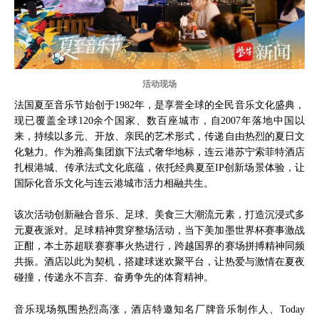
活动现场
法国夏至音乐节始创于1982年，是享誉全球的全民音乐文化盛典，
现已覆盖全球120余个国家、数百座城市，自2007年落地中国以
来，持续以多元、开放、亲民的艺术形式，传递自由热烈的夏日文
化魅力。作为雅高集团旗下法式奢华地标，连云港苏宁索菲特酒店
扎根港城、传承法式文化底蕴，依托经典夏至IP创新场景体验，让
国际化音乐文化与连云港城市活力相融共生。
该次活动创新融合音乐、足球、美食三大潮流元素，打造沉浸式多
元夏夜派对。足球精神贯穿整场活动，当下美加墨世界杯赛事激战
正酣，本土苏超联赛赛事火热进行，跨越国界的赛场拼搏精神同频
共振。酒店以此为契机，搭建球迷欢聚平台，让热爱与激情在夏夜
碰撞，传递永不言弃、奋勇争先的体育精神。
音乐现场氛围热烈高涨，酒店特邀知名厂牌音乐制作人、Today