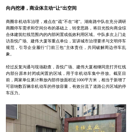
向内挖潜，商业体主动“让”出空间
商圈非机动车治理，难点在“疏”不在“堵”。湖南路中队在充分调研
商圈停车需求和空间分布的基础上，转变思路，将目光投向商业综
合体建筑红线范围内的内部闲置或低效利用区域。中队多次上门走
访吾悦广场、建伟大厦等重点单位，宣讲城市治理要求与文明停车
规范，引导企业履行“门前三包”主体责任，共同破解周边停车乱
象。
经过反复沟通与现场勘查，吾悦广场、建伟大厦相继同意打开红线
内部分原本封闭或闲置的区域，用于非机动车集中停放。截至目
前，两家单位累计释放内部停放面积近1000平方米，相当于新增了
可容纳数百辆非机动车的停放容量，有效分流了道路公共区域的停
车压力。