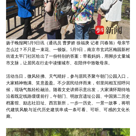
扬子晚报网5月9日讯（通讯员 曹梦娇 徐福庚 记者 闫春旭）母亲节
怎么过？不只是一束花、一顿饭。5月9日，南京市玄武区梅园新村
街道太平门社区给出了一份特别的答案：带着妈妈，用脚步丈量城
市文脉，让居民在行走中读懂城市、在陪伴中致敬母亲。
活动当日，微风轻拂、天气晴好，参与居民齐聚午朝门公园入口，
大家精神饱满、笑意盈盈。不少居民结伴而来，邻里间相互招呼问
候，现场气氛轻松融洽。随着文史讲师示意出发，大家满怀期待地
沿着既定线路缓缓前行，午朝门、明故宫遗址公园、中国第二历史
档案馆、励志社旧址、西宫新所，一步一历史、一景一故事，将明
代建筑风貌与近代历史建筑串成一条可看、可听、可感的文化长
廊。