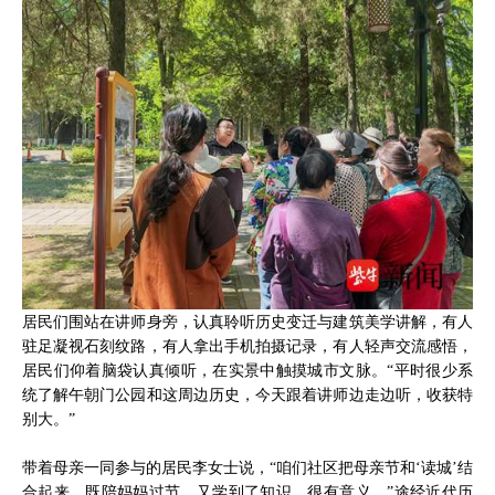
居民们围站在讲师身旁，认真聆听历史变迁与建筑美学讲解，有人
驻足凝视石刻纹路，有人拿出手机拍摄记录，有人轻声交流感悟，
居民们仰着脑袋认真倾听，在实景中触摸城市文脉。“平时很少系
统了解午朝门公园和这周边历史，今天跟着讲师边走边听，收获特
别大。”
带着母亲一同参与的居民李女士说，“咱们社区把母亲节和‘读城’结
合起来，既陪妈妈过节，又学到了知识，很有意义。”途经近代历