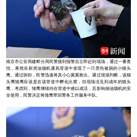
南京市公安局建邺分局民警接到报警后立即赶到现场，通过一番查
找，果然在厨房油烟机通风管道中发现了一只受伤被困的小猫头
鹰。通过拆卸，民警迅速将其小心翼翼救出。通过现场判断，该猫
头鹰雏鹰应该是在该管道中孵化出窝，但现场没见到成年的猫头
鹰，考虑到，雏鹰继续待在管道中难以成活，且影响抽油烟机的安
全使用，民警决定将雏鹰带回警务工作服务中队。