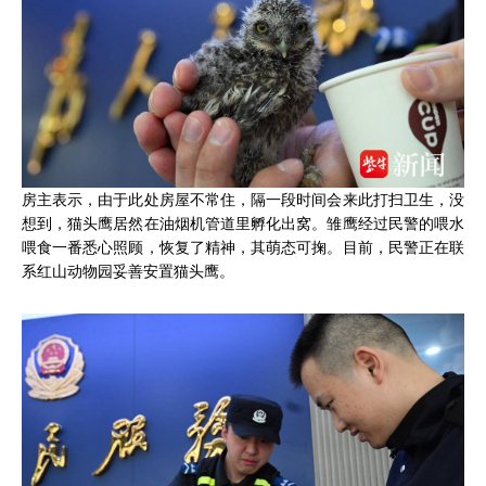
房主表示，由于此处房屋不常住，隔一段时间会来此打扫卫生，没
想到，猫头鹰居然在油烟机管道里孵化出窝。雏鹰经过民警的喂水
喂食一番悉心照顾，恢复了精神，其萌态可掬。目前，民警正在联
系红山动物园妥善安置猫头鹰。