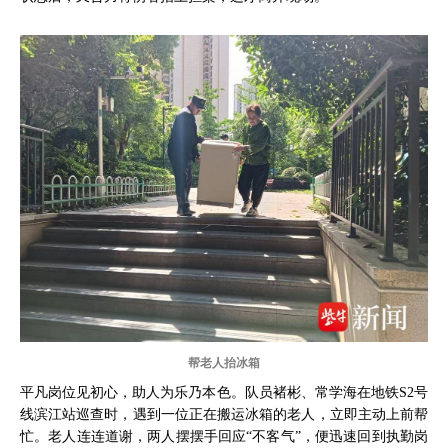
帮老人抬冰箱
平凡岗位见初心，助人为乐乃本色。队员褚彬、常学海在地铁S2号
线滨江站巡查时，遇到一位正在搬运冰箱的老人，立即主动上前帮
忙。老人连连道谢，两人摆摆手回应“不客气”，便迅速回到执勤岗