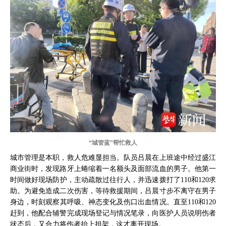
“城管蓝”帮忙救人
城市管理是本职，救人危难显担当。队员吕晨在上班途中经过盛江
商业街时，发现路牙上蜷缩着一名额头及面部流血的男子。他第一
时间做好现场防护，主动疏散过往行人，并迅速拨打了110和120求
助。为避免造成二次伤害，等待救援期间，吕晨寸步不离守在男子
身边，时刻观察其呼吸、神态变化及伤口出血情况。直至110和120
赶到，他配合辅警完成现场登记与情况笔录，向医护人员说明伤者
状态后，又合力将伤者抬上担架，这才离开现场。