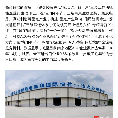
亮眼数据的背后，正是金陵海关以“AEO选、育、惠”三步工作法赋
能企业的生动印证。在“选”的环节，立足南京生物医药、集成电
路、高端制造等重点产业，构建“重点产业导向+信用资质筛查+发
展意愿评估”三维筛选体系，优先锁定产业链龙头和“专精特新”企
业；在“育”的环节，实行“一企一策”，指派资深专家建培育工作
组，对照AEO标准为企业从采购到销售全链条“体检”，形成个性化
方案；在“惠”的环节，构建“政策宣讲+专人对接+问题快解”全流程
服务机制。数据显示，截至目前南京地区AEO企业累计达94家，今
年1-4月，以仅占全市进出口企业0.3%的数量，贡献了近48%的进
出口额，成为南京外贸的主力军和压舱石。