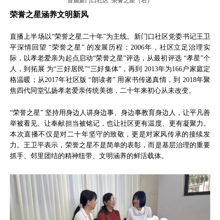
首届新门口社区“荣誉之星（右）
荣誉之星涵养文明新风
直播上半场以“荣誉之星二十年”为主线。新门口社区党委书记王卫
平深情回望 “荣誉之星” 的发展历程：2006年，社区立足治理实
际，以孝老爱亲为起点启动“荣誉之星”评选，从最初评选 “孝星”个
人，到拓展 为“三好居民”“三好集体”，再到 2013年为166户家庭定
格温暖；从2017年社区版 “朗读者” 用家书传递真情，到 2018年聚
焦四代同堂弘扬孝老爱亲传统美德，二十年来初心从未改变。
“荣誉之星” 坚持用身边人讲身边事、身边事教育身边人，让平凡善
举被看见、让奉献担当被铭记，也让社区更有温度、更有凝聚力。
本次直播不仅是对二十年坚守的致敬，更是对家风传承的接续发
力。王卫平表示，荣誉之星不是简单的表彰，而是基层治理的重要
抓手、邻里团结的精神纽带、文明涵养的鲜活载体。