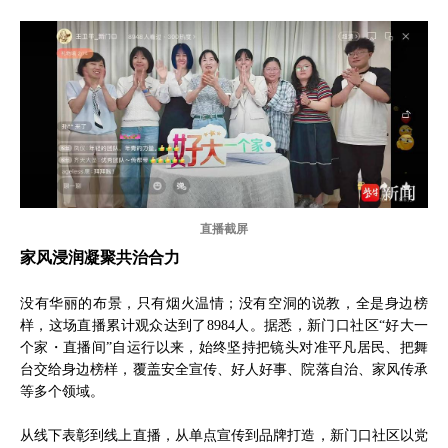
直播截屏
家风浸润凝聚共治合力
没有华丽的布景，只有烟火温情；没有空洞的说教，全是身边榜
样，这场直播累计观众达到了8984人。据悉，新门口社区“好大一
个家・直播间”自运行以来，始终坚持把镜头对准平凡居民、把舞
台交给身边榜样，覆盖安全宣传、好人好事、院落自治、家风传承
等多个领域。
从线下表彰到线上直播，从单点宣传到品牌打造，新门口社区以党