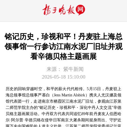
铭记历史，珍视和平！丹麦驻上海总
领事馆一行参访江南水泥厂旧址并观
看辛德贝格主题画展
来源：
紫牛新闻
2026-05-18 15:10:00
历史的回响穿越时空，和平的薪火代代相传。5月15日，丹麦驻上
海总领事馆总领事严慕白（Jens Martin Alsbirk）携夫人尤汉娜及领
馆代表团一行，走进南京市栖霞区江南水泥厂旧址，参观由江苏第
二师范学院主办的“铭记历史・珍视和平・深化中丹人文交流”辛德
贝格主题画展活动。中丹双方代表共同追忆89年前丹麦友人伯恩哈
尔·阿尔普·辛德贝格在侵华日军南京大屠杀期间挺身而出、守护近
两万名中国难民的人道主义壮举。江苏第二师范学院党委书记兰亚