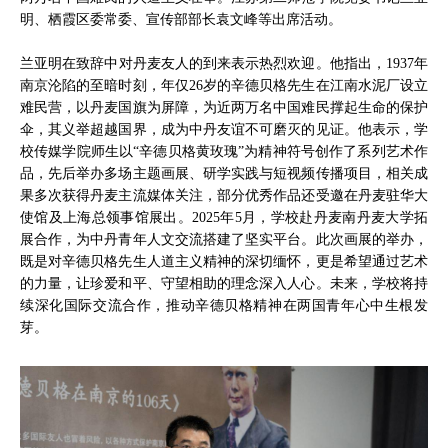
明、栖霞区委常委、宣传部部长袁文峰等出席活动。
兰亚明在致辞中对丹麦友人的到来表示热烈欢迎。他指出，1937年
南京沦陷的至暗时刻，年仅26岁的辛德贝格先生在江南水泥厂设立
难民营，以丹麦国旗为屏障，为近两万名中国难民撑起生命的保护
伞，其义举超越国界，成为中丹友谊不可磨灭的见证。他表示，学
校传媒学院师生以“辛德贝格黄玫瑰”为精神符号创作了系列艺术作
品，先后举办多场主题画展、研学实践与短视频传播项目，相关成
果多次获得丹麦主流媒体关注，部分优秀作品还受邀在丹麦驻华大
使馆及上海总领事馆展出。2025年5月，学校赴丹麦南丹麦大学拓
展合作，为中丹青年人文交流搭建了坚实平台。此次画展的举办，
既是对辛德贝格先生人道主义精神的深切缅怀，更是希望通过艺术
的力量，让珍爱和平、守望相助的理念深入人心。未来，学校将持
续深化国际交流合作，推动辛德贝格精神在两国青年心中生根发
芽。