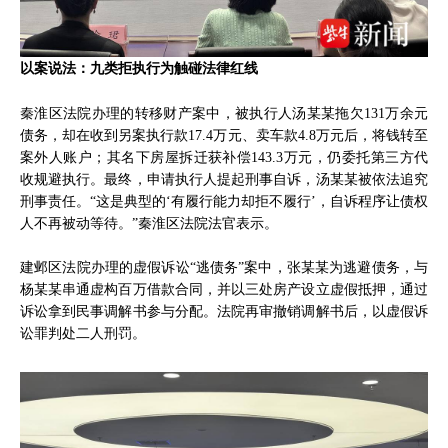
以案说法：九类拒执行为触碰法律红线
秦淮区法院办理的转移财产案中，被执行人汤某某拖欠131万余元
债务，却在收到另案执行款17.4万元、卖车款4.8万元后，将钱转至
案外人账户；其名下房屋拆迁获补偿143.3万元，仍委托第三方代
收规避执行。最终，申请执行人提起刑事自诉，汤某某被依法追究
刑事责任。“这是典型的‘有履行能力却拒不履行’，自诉程序让债权
人不再被动等待。”秦淮区法院法官表示。
建邺区法院办理的虚假诉讼“逃债务”案中，张某某为逃避债务，与
杨某某串通虚构百万借款合同，并以三处房产设立虚假抵押，通过
诉讼拿到民事调解书参与分配。法院再审撤销调解书后，以虚假诉
讼罪判处二人刑罚。