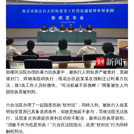
鼓楼区法院办理的暴力抗执案中，被执行人明知房产被查封，竟砌
墙封门、焊钢条阻碍执行；雨花台区赵某某在强制迁让时暴力抗
法，致3名工作人员轻微伤。“司法权威不容挑衅！”两案被告人均
因拒执罪被判刑。
六合法院办理了一起隐形拒执“软对抗”，同样入刑。被执行人徐某
明知安置房已具备选房条件，却故意拖延不参与，导致法院无法执
行。法院多次协调提供便利后仍拒不配合，最终以拒执罪获刑。
“消极不作为也是拒执！”六合区法院指出，此类“软对抗”行为同样
触犯刑法。