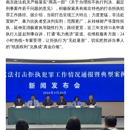
南京政法机关严格落实“两高一部”《关于办理拒不执行判决、裁定
刑事案件若干问题的意见》，积极探索具有南京特色的打击拒执犯
罪工作路径。据介绍，当前打击呈现三大特点：力度更猛，非法处
置财产、暴力抗执者坚决判实刑；范围更广，从转移财产等显性拒
执，延伸至消极避执等隐性行为；路径更宽，近三年支持31名申请
执行人提起刑事自诉，打通“私力救济”渠道。在维权服务方面：24
小时热线+专窗受理，让拒执行为“无处遁形”，切实把胜诉当事人
的“纸面权利”兑换成“真金白银”。