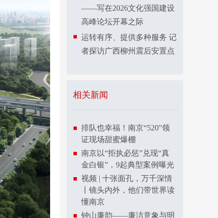
——写在2026文化强国建设
高峰论坛开幕之际
运转有序、提供多种服务 记
者探访广西柳州震后安置点
相关新闻
排队也幸福！南京“520”领
证现场甜蜜爆棚
南京以“拒执必惩”兑现“真
金白银”，9起典型案例曝光
视频 | 十张面孔，万千深情
丨镜头内外，他们带世界读
懂南京
钟山廉韵——廉洁意象与明