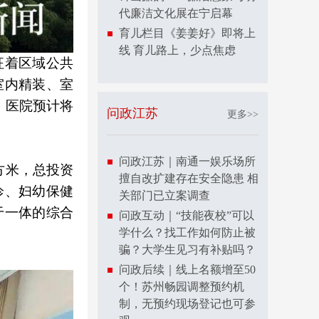
代廉洁文化展在宁启幕
育儿栏目《姜姜好》即将上
线 育儿路上，少点焦虑
征着区域公共
室内精装、室
，医院预计将
问政江苏
更多>>
问政江苏｜南通一娱乐场所
方米，总投资
擅自改扩建存在安全隐患 相
门诊、妇幼保健
关部门已立案调查
于一体的综合
问政互动｜“技能夜校”可以
学什么？找工作如何防止被
骗？大学生见习有补贴吗？
问政后续｜线上名额增至50
个！苏州畅园调整预约机
制，无预约现场登记也可参