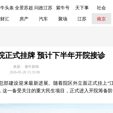
紫牛头条
全景苏超
问政江苏
紫牛号
天下事
社会
财汇
房产
汽车
聚场
江苏
南京
院正式挂牌 预计下半年开院接诊
来源：
紫牛新闻
2026-05-20 15:33:00
总部建设迎来最新进展。随着院区外立面正式挂上“
识，这一备受关注的重大民生项目，正式进入开院筹备