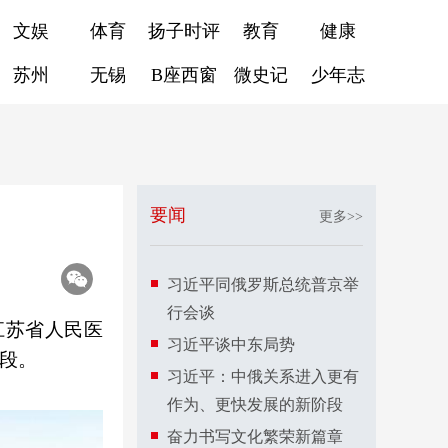
文娱
体育
扬子时评
教育
健康
苏州
无锡
B座西窗
微史记
少年志
要闻
更多>>
习近平同俄罗斯总统普京举
行会谈
江苏省人民医
习近平谈中东局势
阶段。
习近平：中俄关系进入更有
作为、更快发展的新阶段
奋力书写文化繁荣新篇章