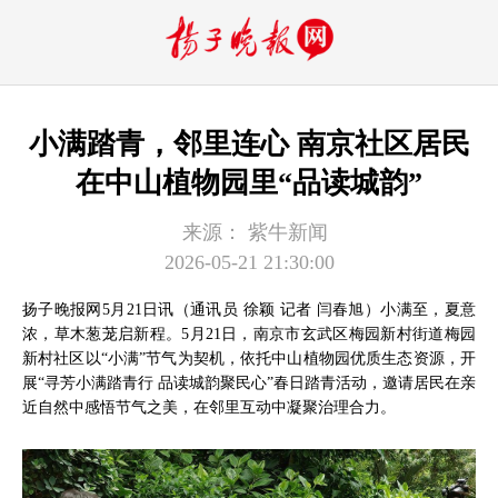
小满踏青，邻里连心 南京社区居民
在中山植物园里“品读城韵”
来源：
紫牛新闻
2026-05-21 21:30:00
扬子晚报网5月21日讯（通讯员 徐颖 记者 闫春旭）小满至，夏意
浓，草木葱茏启新程。5月21日，南京市玄武区梅园新村街道梅园
新村社区以“小满”节气为契机，依托中山植物园优质生态资源，开
展“寻芳小满踏青行 品读城韵聚民心”春日踏青活动，邀请居民在亲
近自然中感悟节气之美，在邻里互动中凝聚治理合力。