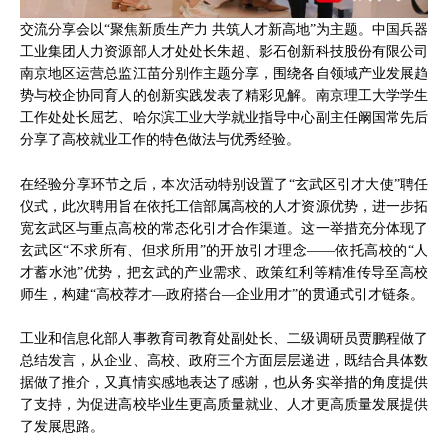
交流分享会以“聚焦新质生产力 共筑人才新高地”为主题。中国兵器
工业集团人力资源部人才处处长朱超、影石创新科技股份有限公司
南京地区运营总监江苗分别作主题分享，围绕各自领域产业发展趋
势与校企协同育人的创新实践发表了精彩见解。南京理工大学学生
工作处处长屈艺、哈尔滨工业大学就业指导中心副主任阚国常先后
分享了高校就业工作的特色做法与优秀经验。
在经验分享环节之后，本次活动特别设置了“玄武区引才大使”聘任
仪式，此次聘用旨在依托工信部属高校的人才资源优势，进一步拓
宽玄武区与重点高校的常态化引才合作渠道。这一举措充分体现了
玄武区“不求所有、但求所用”的开放引才理念——依托高校的“人
才蓄水池”优势，把玄武的产业需求、政策红利等精准传导至高校
师生，构建“高校荐才—政府搭台—企业用才”的贯通式引才链条。
工业和信息化部人事教育司教育处副处长、二级调研员贾鹏程做了
总结发言，从企业、高校、政府三个方面层层递进，既结合具体数
据做了推介，又真情实感地表达了感谢，也从务实举措的角度提供
了支持，为促进高校毕业生更高质量就业、人才更高质量发展提供
了发展思路。