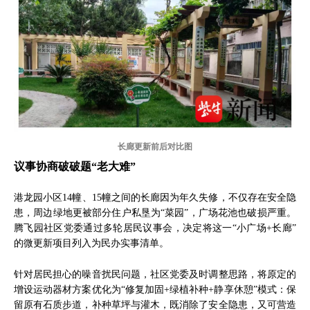
长廊更新前后对比图
议事协商破破题“老大难”
港龙园小区14幢、15幢之间的长廊因为年久失修，不仅存在安全隐
患，周边绿地更被部分住户私垦为“菜园”，广场花池也破损严重。
腾飞园社区党委通过多轮居民议事会，决定将这一“小广场+长廊”
的微更新项目列入为民办实事清单。
针对居民担心的噪音扰民问题，社区党委及时调整思路，将原定的
增设运动器材方案优化为“修复加固+绿植补种+静享休憩”模式：保
留原有石质步道，补种草坪与灌木，既消除了安全隐患，又可营造