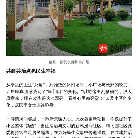
修葺一新的长廊和小广场
共建共治点亮民生幸福
从杂乱的卫生“死角”，到雅致的休闲场所，小广场与长廊的蜕变，
让居民真切感受到了“家门口”的变化。“以前这里乱糟糟的，没人
愿意来，现在改造得这么漂亮，看着心里都亮堂！”谈及小区的变
化，居民李女士连连称赞。
一廊清风润邻里，一隅新景暖人心。此次微更新项目，不仅提升了
小区整体“颜值”，更让法治与文明的新风浸润社区。腾飞园社区党
委将持续立足居民需求，在办好民生实事中传递温度，在共建共治