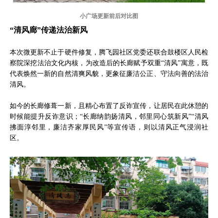
小广场更新前后对比图
“清风廊”传递法治新风
本次微更新不止于硬件修复，腾飞园社区党委还联合鼓楼区人民检
察院深挖法治文化内核，为改造后的长廊赋予双重“清风”寓意，既
代表焕然一新的自然清爽风貌，更象征廉洁公正、守法向善的法治
清风。
如今的长廊修葺一新，且精心布置了反诈宣传，让居民在此休憩的
时候能提升反诈意识；“长廊纳韵扬清风，邻里同心筑新风”“清风
拂面淳邻里，廉洁齐家厚民风”等宣传语，则以清风正气浸润社
区。