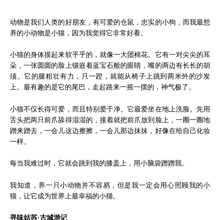
动物是我们人类的好朋友，有可爱的仓鼠，忠实的小狗，而我最想
养的小动物是小猫，因为我觉得它非常好看。
小猫的身体摸起来软乎乎的，就像一大团棉花。它有一对尖尖的耳
朵，一张圆圆的脸上镶嵌着蓝宝石般的眼睛，嘴的两边有长长的胡
须。它的腿粗壮有力，只一蹬，就能从椅子上跳到两米外的沙发
上。最有趣的是它的尾巴，走起路来一摇一摆的，神气极了。
小猫不仅长得可爱，而且特别爱干净。它最爱坐在地上洗脸。先用
舌头把两只前爪舔得湿湿的，接着就把前爪放到脸上，一圈一圈地
蹭来蹭去，一会儿这边擦擦，一会儿那边抹抹，好像在给自己化妆
一样。
每当我难过时，它就会跳到我的膝盖上，用小脑袋蹭蹭我。
我知道，养一只小动物并不容易，但是我一定会用心照顾我的小
猫，让它成为世界上最幸福的小猫。
寻味姑苏·古城游记