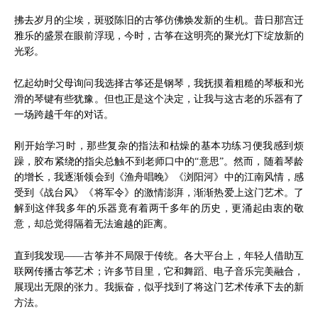
拂去岁月的尘埃，斑驳陈旧的古筝仿佛焕发新的生机。昔日那宫迁
雅乐的盛景在眼前浮现，今时，古筝在这明亮的聚光灯下绽放新的
光彩。
忆起幼时父母询问我选择古筝还是钢琴，我抚摸着粗糙的琴板和光
滑的琴键有些犹豫。但也正是这个决定，让我与这古老的乐器有了
一场跨越千年的对话。
刚开始学习时，那些复杂的指法和枯燥的基本功练习便我感到烦
躁，胶布紧绕的指尖总触不到老师口中的“意思”。然而，随着琴龄
的增长，我逐渐领会到《渔舟唱晚》《浏阳河》中的江南风情，感
受到《战台风》《将军令》的激情澎湃，渐渐热爱上这门艺术。了
解到这伴我多年的乐器竟有着两千多年的历史，更涌起由衷的敬
意，却总觉得隔着无法逾越的距离。
直到我发现——古筝并不局限于传统。各大平台上，年轻人借助互
联网传播古筝艺术；许多节目里，它和舞蹈、电子音乐完美融合，
展现出无限的张力。我振奋，似乎找到了将这门艺术传承下去的新
方法。