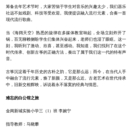
筹备去年艺术节时，大家苦恼于学生对音乐的兴趣太少，我们器乐
社远不如戏剧、科技等受欢迎。我便提议融入流行元素，合奏一首
现代流行歌曲。
当《海阔天空》熟悉的旋律在多媒体教室响起，全场立刻炸开了
锅，百无聊赖侧盼学生们集体兴奋起来，老师们也湿了眼眶。这一
刻，我听到了激动、欣喜，甚至感动。我知道，我们找到了在这个
时代传承、创新古筝的正确方法，奏出了属于我们这一代的特有声
音。
古筝沉淀着千年历史的古朴之韵，它是那么远；而今，在当代人手
中融合了流行元素，焕了新颜，又是那么近。古老艺术在世代传承
中，旧新交相辉映，诉说着永不落寞的经典与情思。
难忘的白公馆之旅
金阊新城实验小学三（1）班 李婉宁
指导教师：马晓攀