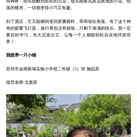
得脚疼，抬头能触到软软的云朵，低头能看见路边摇曳的小花、错
落的楼房，一切都变得小巧又有趣。
到了酒店，它又能瞬间变回胶囊模样，乖乖缩在角落。有了这个神
奇的胶囊飞行器，旅行再也没有烦恼，只剩下满满的快乐。我一定
要好好学习，长大后造出它，让每一个人都能轻松自在地环游世
界！
我想养一只小猫
苏州市金阊新城实验小学校二年级（5）班 施筎奕
指导老师:戈惠英