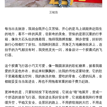
王铭浩
每当出去旅游，我就会既开心又苦恼。开心的是马上就能奔赴陌生
的地方，看不一样的风景，尝新奇的美食。苦恼的是那沉重的行李
箱，像块大石头似的拽着我，拖得我胳膊发酸、脚步变慢，好好的
旅行心情都打了折扣。当我刚到酒店，浑身乏力地瘫倒在床上，连
抬手的力气都没有时，我突然灵光一闪，准备设计一个胶囊式的飞
行器。
这个胶囊飞行器小巧又可爱，像一颗圆滚滚的彩虹糖果，披着我最
爱的天蓝色外衣，拎起来轻飘飘的，比我的书包还要轻便。它的肚
子里藏着魔法空间，我的换洗衣物、爱吃的零食、心爱的玩具，全
都能妥妥当当装进去，再也不用拖着笨重的箱子费力赶路。
更神奇的是，只要轻轻按下彩色按钮，它就会“嗖”地展开，变成一
个舒适的迷你飞行器。我坐进去系好安全带，它就载着我和行李缓
缓升空，平稳又安全。去景区的路上，不用挤喧闹的大巴，不用走