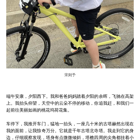
宋则予
端午安康，夕阳西下。我和爸爸妈妈踏着夕阳的余晖，飞驰在高架
上。我抬头仰望，天空中的云朵不停的移动，你追我赶，和我们一
起前往美丽如画的桃花坞荷花集。
车停下，我推开车门，猛地一抬头，一座几十米的古塔赫然出现在
我的面前，让我惊奇万分。它就是千年古塔北寺塔。我走到它的身
边，仔细观察发现，塔身有点微微倾斜，塔檐四周的尖角都挂着小