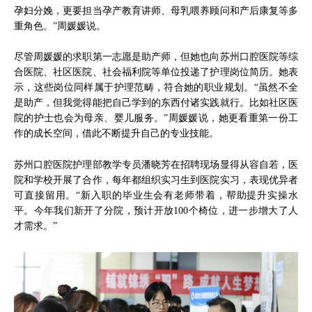
孕妇分娩，更要担当孕产教育讲师、母乳喂养顾问和产后康复等多
重角色。”周媛媛说。
尽管周媛媛的求职第一志愿是助产师，但她也向苏州口腔医院等综
合医院、社区医院、社会福利院等单位投递了护理岗位简历。她表
示，这些岗位同样属于护理范畴，符合她的职业规划。“虽然不全
是助产，但我觉得能把自己学到的东西付诸实践就行。比如社区医
院的护士也会为母亲、婴儿服务。”周媛媛说，她更看重第一份工
作的成长空间，借此不断提升自己的专业技能。
苏州口腔医院护理部教学专员潘晓芳在招聘现场显得从容自若，医
院和学校开展了合作，每年都组织实习生到医院实习，表现优异者
可直接留用。“新入职的毕业生会有老师带着，帮助提升实操水
平。今年我们新开了分院，预计开放100个椅位，进一步增大了人
才需求。”