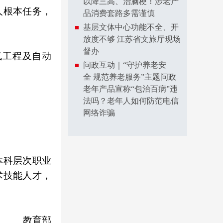
以降三高、治脑梗！涉老产
人根本任务，
品消费套路多需谨慎
基层文体中心功能不全、开
放度不够 江苏省文旅厅现场
督办
气工程及自动
问政互动｜“守护养老安
全 规范养老服务”主题问政
老年产品宣称“包治百病”违
法吗？老年人如何防范电信
网络诈骗
本科层次职业
术技能人才，
教育部