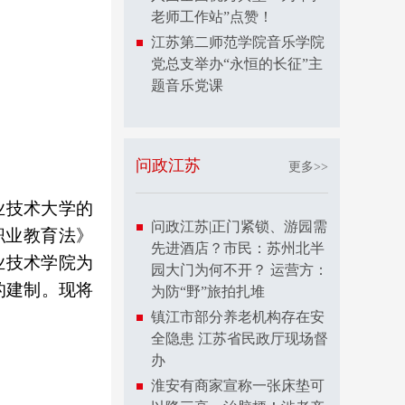
老师工作站”点赞！
江苏第二师范学院音乐学院
党总支举办“永恒的长征”主
题音乐党课
问政江苏
更多>>
业技术大学的
问政江苏|正门紧锁、游园需
职业教育法》
先进酒店？市民：苏州北半
业技术学院为
园大门为何不开？ 运营方：
的建制。现将
为防“野”旅拍扎堆
镇江市部分养老机构存在安
全隐患 江苏省民政厅现场督
办
淮安有商家宣称一张床垫可