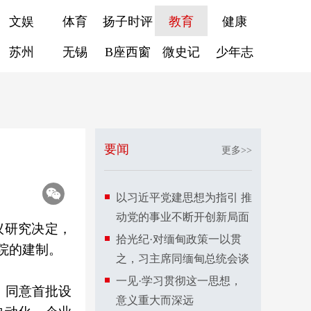
文娱
体育
扬子时评
教育
健康
苏州
无锡
B座西窗
微史记
少年志
要闻
更多>>
以习近平党建思想为指引 推
动党的事业不断开创新局面
议研究决定，
拾光纪·对缅甸政策一以贯
院的建制。
之，习主席同缅甸总统会谈
一见·学习贯彻这一思想，
，同意首批设
意义重大而深远