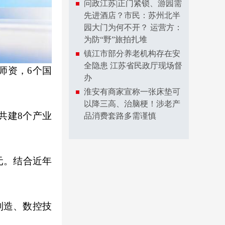
问政江苏|正门紧锁、游园需
先进酒店？市民：苏州北半
园大门为何不开？ 运营方：
为防“野”旅拍扎堆
镇江市部分养老机构存在安
全隐患 江苏省民政厅现场督
师资，6个国
办
淮安有商家宣称一张床垫可
以降三高、治脑梗！涉老产
共建8个产业
品消费套路多需谨慎
多元。结合近年
制造、数控技