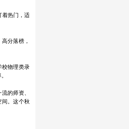
盯着热门，适
，高分落榜，
学校物理类录
率。
一流的师资、
空间。这个秋