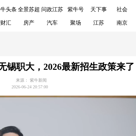
紫牛头条
全景苏超
问政江苏
紫牛号
天下事
社会
财汇
房产
汽车
聚场
江苏
南京
无锡职大，2026最新招生政策来了
来源：
紫牛新闻
2026-06-24 20:57:00