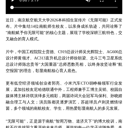
近日，南京航空航天大学2026本科招生宣传片《无限可能》正式发
布。片中集结14位南航师生校友，以亲身成长轨迹，共同诠释了
“南航赋予你无限可能”的核心主题，展现了学校深耕三航特色，交
叉融合的育人模式。
片中，中国工程院院士贲德、C919总设计师吴光辉院士、AG600总
设计师黄领才、AC313直升机总设计师徐朝梁、北斗三号卫星系统
总设计师陈忠贵等“大国重器”总师悉数亮相，以终身攻坚诠释“航
空报国”的理念，彰显南航核心育人底色。
更有低空经济领域创业者郭亮、小米汽车CTO胡峥楠领军行业发
展，孟加拉校友尼哈德联通中外，工程师兼手工博主吴韬、校园自
媒体博主林诗琪演绎多元精彩，两届诗词大会冠军马保利、孙晓婧
融合理工与人文；演员陈都灵逐梦演艺，苏超球员卢则灵燃情绿
茵，多个领域的南航校友、学生，用热爱彰显南航人的多元发展。
“无限可能”，正是源于南航“智周万物、道济天下”的博大校训，南
航不仅造就国之重器的未来总师，更鼓励每一位学子追随热爱、多