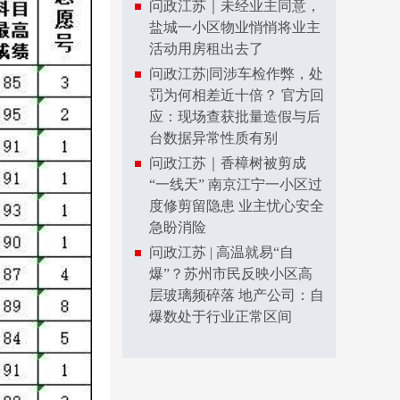
问政江苏｜未经业主同意，
盐城一小区物业悄悄将业主
活动用房租出去了
问政江苏|同涉车检作弊，处
罚为何相差近十倍？ 官方回
应：现场查获批量造假与后
台数据异常性质有别
问政江苏｜香樟树被剪成
“一线天” 南京江宁一小区过
度修剪留隐患 业主忧心安全
急盼消险
问政江苏 | 高温就易“自
爆”？苏州市民反映小区高
层玻璃频碎落 地产公司：自
爆数处于行业正常区间