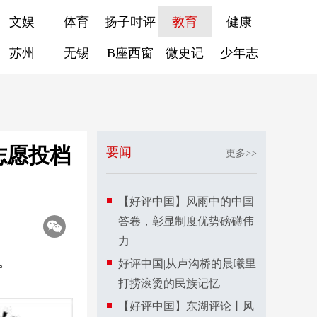
文娱
体育
扬子时评
教育
健康
苏州
无锡
B座西窗
微史记
少年志
志愿投档
要闻
更多>>
【好评中国】风雨中的中国
答卷，彰显制度优势磅礴伟
力
。
好评中国|从卢沟桥的晨曦里
打捞滚烫的民族记忆
【好评中国】东湖评论丨风