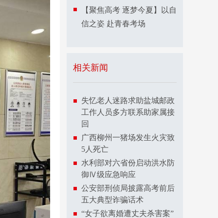
【聚焦高考 逐梦今夏】以自
信之姿 赴青春考场
相关新闻
失忆老人迷路求助盐城邮政
工作人员多方联系助家属接
回
广西柳州一猪场发生火灾致
5人死亡
水利部对六省份启动洪水防
御Ⅳ级应急响应
公安部刑侦局披露高考前后
五大典型诈骗话术
“女子欲离婚遭丈夫杀害案”