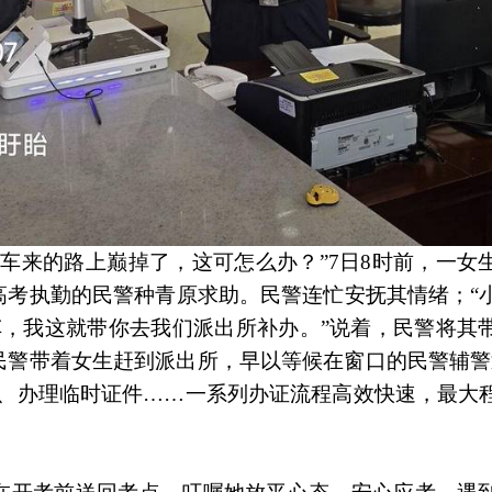
车来的路上巅掉了，这可怎么办？”7日8时前，一女
高考执勤的民警种青原求助。民警连忙安抚其情绪；“
车，我这就带你去我们派出所补办。”说着，民警将其
民警带着女生赶到派出所，早以等候在窗口的民警辅警
入、办理临时证件……一系列办证流程高效快速，最大