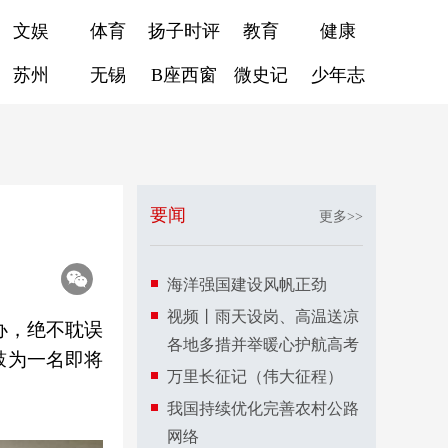
文娱
体育
扬子时评
教育
健康
苏州
无锡
B座西窗
微史记
少年志
要闻
更多>>
海洋强国建设风帆正劲
视频丨雨天设岗、高温送凉
办，绝不耽误
各地多措并举暖心护航高考
鼓为一名即将
万里长征记（伟大征程）
我国持续优化完善农村公路
网络