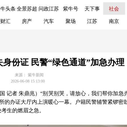
紫牛头条
全景苏超
问政江苏
紫牛号
天下事
社会
财汇
房产
汽车
聚场
江苏
南京
失身份证 民警“绿色通道”加急办理
来源：
紫牛新闻
2026-06-08 15:13:00
清国 记者 朱鼎兆）“别哭别哭，请放心，我们帮你加急
出所的办证大厅内上演暖心一幕。户籍民警辅警紧锣密
决考生的燃眉之急。