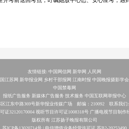
在开考前送回考点，叮嘱她放平心态、安心应考，遇
友情链接:
中国网信网
新华网
人民网
国江苏网
新华报业网
乡村干部报网
江南时报
中国晚报摄影学会
中国禁毒网
报纸广告服务
新媒体广告服务
技术服务
中国互联网举报中心
东中路369号新华报业传媒广场 邮编：210092 联系我们:025-
32120170004 视听节目许可证1008318号 广播电视节目制
版权所有 江苏扬子晚报有限公司
苏ICP备13020714号 | 电信增值业务经营许可证 苏B2-20253490