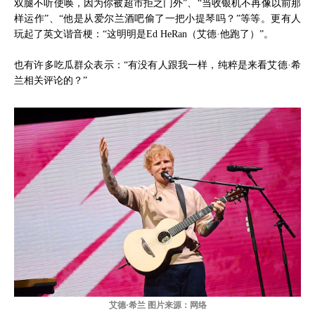
双腿不听使唤，因为你被超市拒之门外”、“当收银机不再像以前那
样运作”、“他是从爱尔兰酒吧偷了一把小提琴吗？”等等。更有人
玩起了英文谐音梗：“这明明是Ed HeRan（艾德·他跑了）”。
也有许多吃瓜群众表示：“有没有人跟我一样，纯粹是来看艾德·希
兰相关评论的？”
艾德·希兰 图片来源：网络