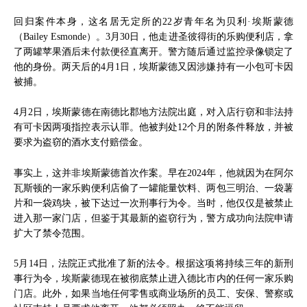
回归案件本身，这名居无定所的22岁青年名为贝利·埃斯蒙德
（Bailey Esmonde）。3月30日，他走进圣彼得街的乐购便利店，拿
了两罐苹果酒后未付款便径直离开。警方随后通过监控录像锁定了
他的身份。两天后的4月1日，埃斯蒙德又因涉嫌持有一小包可卡因
被捕。
4月2日，埃斯蒙德在南德比郡地方法院出庭，对入店行窃和非法持
有可卡因两项指控表示认罪。他被判处12个月的附条件释放，并被
要求为盗窃的酒水支付赔偿金。
事实上，这并非埃斯蒙德首次作案。早在2024年，他就因为在阿尔
瓦斯顿的一家乐购便利店偷了一罐能量饮料、两包三明治、一袋薯
片和一袋鸡块，被下达过一次刑事行为令。当时，他仅仅是被禁止
进入那一家门店，但鉴于其最新的盗窃行为，警方成功向法院申请
扩大了禁令范围。
5月14日，法院正式批准了新的法令。根据这项将持续三年的新刑
事行为令，埃斯蒙德现在被彻底禁止进入德比市内的任何一家乐购
门店。此外，如果当地任何零售或商业场所的员工、安保、警察或