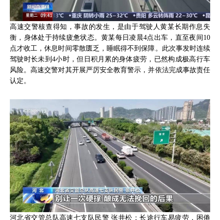
高速交警核查得知，事故的发生，是由于驾驶人黄某长期作息失
衡，身体处于持续疲惫状态。黄某每日凌晨4点出车，直至夜间10
点才收工，休息时间零散匮乏，睡眠得不到保障。此次事发时连续
驾驶时长未到4小时，但日积月累的身体疲劳，已然构成极高行车
风险。高速交警对其开展严厉安全教育警示，并依法完成事故责任
认定。
河北省交管总队高速七支队民警 张井松：长途行车易疲劳，困倦