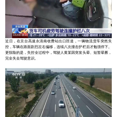
近日，在京台高速永清南收费站出口匝道，一辆物流货车突然失
控，车辆在路面剧烈左右偏移，连续八次撞击护栏后才勉强停下。
更惊险的是，失控全过程中，驾驶人黄某因突发头晕、短暂晕厥，
完全失去驾驶意识。