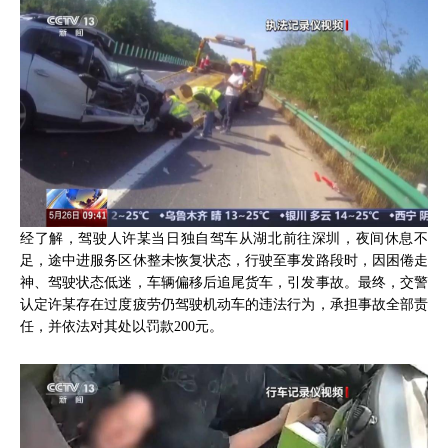
经了解，驾驶人许某当日独自驾车从湖北前往深圳，夜间休息不
足，途中进服务区休整未恢复状态，行驶至事发路段时，因困倦走
神、驾驶状态低迷，车辆偏移后追尾货车，引发事故。最终，交警
认定许某存在过度疲劳仍驾驶机动车的违法行为，承担事故全部责
任，并依法对其处以罚款200元。