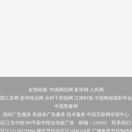
友情链接:
中国网信网
新华网
人民网
国江苏网
新华报业网
乡村干部报网
江南时报
中国晚报摄影学会
中国禁毒网
报纸广告服务
新媒体广告服务
技术服务
中国互联网举报中心
东中路369号新华报业传媒广场 邮编：210092 联系我们:025-
32120170004 视听节目许可证1008318号 广播电视节目制