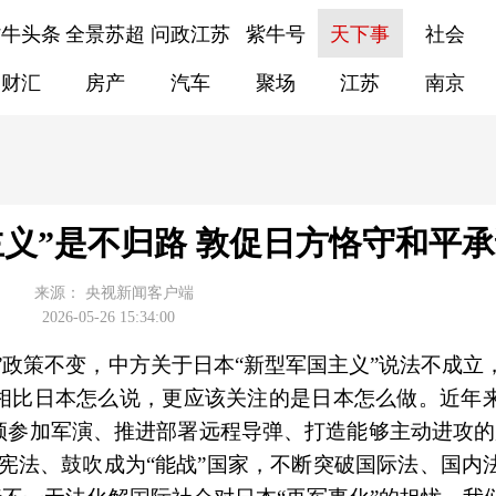
紫牛头条
全景苏超
问政江苏
紫牛号
天下事
社会
财汇
房产
汽车
聚场
江苏
南京
义”是不归路 敦促日方恪守和平
来源：
央视新闻客户端
2026-05-26 15:34:00
”政策不变，中方关于日本“新型军国主义”说法不成立
，相比日本怎么说，更应该关注的是日本怎么做。近年
频参加军演、推进部署远程导弹、打造能够主动进攻的
宪法、鼓吹成为“能战”国家，不断突破国际法、国内