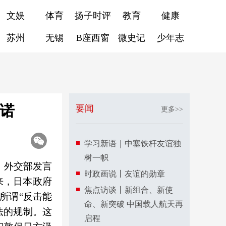
文娱
体育
扬子时评
教育
健康
苏州
无锡
B座西窗
微史记
少年志
承诺
要闻
更多>>
学习新语｜中塞铁杆友谊独
树一帜
，外交部发言
时政画说丨友谊的勋章
来，日本政府
焦点访谈丨新组合、新使
所谓“反击能
命、新突破 中国载人航天再
法的规制。这
启程