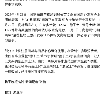
护市场秩序。
2026年4月23日，国家知识产权局副局长芮文彪在国新办发布会上
明确表示，对“心机商标”问题正在采取有力措施进行专项整治；4
月29日，商标局宣布对“白象多半袋”“120W”“德子土”“壹号土猪”等
1127件带有欺骗性的商标依职权宣告无效。5月6日，商标局“心机
商标”治理板块已累计发布1115件相关商标信息，并公布了18件典
型案例。
部分企业将注册商标与商品名称组合使用，在营销中诱导消费者。
比如当事企业把“德子土”和“鸡”拼成“德子土鸡”在直播间卖，让人
以为买的是正宗土鸡。由此，商标局将排查范围扩大至第29类蛋、
第31类活动物等商品上的“山里来的土”“农家土”等商标，没注册的
一律驳回，已注册的直接宣告无效。
扬子晚报/紫牛新闻记者 张楠
校对 朱亚萍