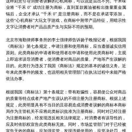
这样刻意引导消费者误解的心机商标，可以说是层出不穷。千禾味
业将 “千禾 0” 成功注册为商标，直到某款酱油被检出微量重金属
镉后，企业才承认 “千禾 0” 是注册商标，而不是在承诺零添加，
这些“心机商标”大玩文字游戏，在商标中附带产品特征，用暗示性
文字让消费者对产品品质产生与实际不符的预期。
北京市海勤律师事务所的李士强律师告诉扬子晚报记者，根据我国
《商标法》第七条规定，申请注册和使用商标，应当遵循诚实信用
原则。此类商标的申请者和使用者在申请和使用此类商标时，主观
上即追求误导消费者，使消费者对商品的质量、产地等产生误解的
目的。此类行为违反了我国《商标法》规定的基本的诚信义务。近
年来此类事件的频发，也说明相关管理部门在执法过程中未能严格
依法办事。
根据我国《商标法》第十条规定：带有欺骗性，容易使公众对商品
的质量等特点或者产地产生误认的不得注册为注册商标。根据上述
规定，此类明显具有不当目的且容易造成消费者误解的商标本商标
局作为主管机关不应将此类标识批准为注册商标。同时对已经注册
为注册商标的，经发现违反相关法律规定，对消费者有误导性的，
应及时依职权宣告此类商标无效。同时，市场监管部门对于已经被
宣告无效的商标，应加强监管，发现违规使用的，应坚决处罚，维